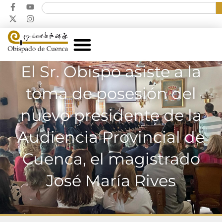
El Sr. Obispo asiste a la
toma de posesión del
nuevo presidente de la
Audiencia Provincial de
Cuenca, el magistrado
José María Rives