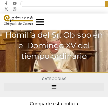
Homilía del Sr. Obispo en
el Domingo XV del
tiempo ordinario
CATEGORÍAS
Comparte esta noticia