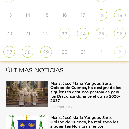
13
14
15
16
17
18
19
20
21
22
23
24
25
26
30
31
1
27
28
29
2
ÚLTIMAS NOTICIAS
Mons. José María Yanguas Sanz,
Obispo de Cuenca, ha designado los
siguientes destinos pastorales para
los Diáconos durante el curso 2026-
2027
Leer noticia »
Mons. José María Yanguas Sanz,
Obispo de Cuenca, ha realizado los
siguientes Nombramientos