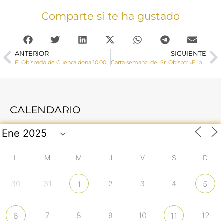
Comparte si te ha gustado
ANTERIOR
SIGUIENTE
El Obispado de Cuenca dona 10.000 € para ayudar a mitigar el impacto del COVID-19 en los indígenas de la Amazonia peruana del Vicariato de Yurimaguas
Carta semanal del Sr. Obispo: «El pensamiento único se impone de manera dictatorial, es decir, arbitraria, absolutista y despótica, intolerante e intransigente».
CALENDARIO
L
M
M
J
V
S
D
30
31
2
3
4
1
5
7
8
9
10
12
6
11