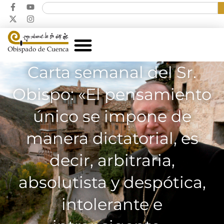
Carta semanal del Sr.
Obispo: «El pensamiento
único se impone de
manera dictatorial, es
decir, arbitraria,
absolutista y despótica,
intolerante e