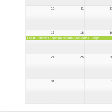
10
11
1
17
18
1
12AM
Ejercicios Espirituales para Sacerdotes. Priego.
24
25
2
31
1