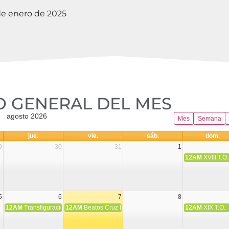
e enero de 2025
 GENERAL DEL MES​
agosto 2026
Mes
Semana
jue.
vie.
sáb.
dom.
9
30
31
1
12AM
XVIII T.O.
5
6
7
8
12AM
Transfiguración del Señor
12AM
Beatos Cruz Laplana, obispo, y Fernando Español, p
12AM
XIX T.O.