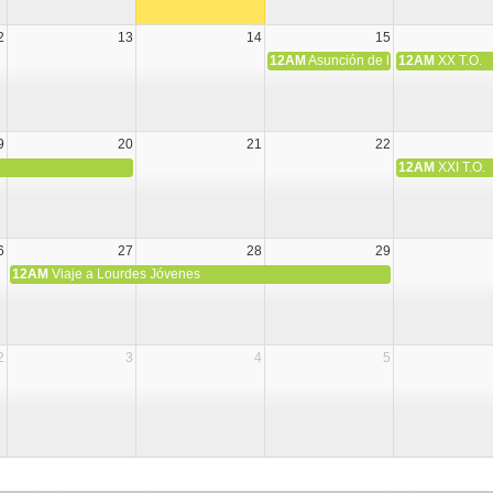
2
13
14
15
12AM
Asunción de la Virgen María
12AM
XX T.O.
9
20
21
22
12AM
XXI T.O.
6
27
28
29
12AM
Viaje a Lourdes Jóvenes
2
3
4
5