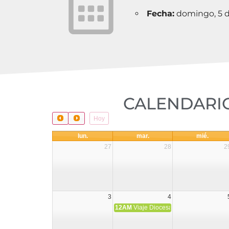
Fecha:
domingo, 5 d
CALENDARIO
Hoy
lun.
mar.
mié.
27
28
2
3
4
12AM
Viaje Diocesano a Japón.