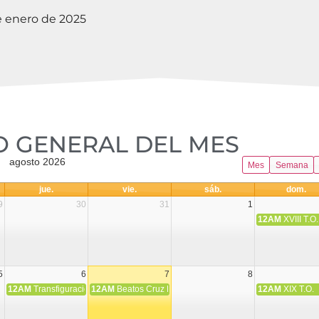
e enero de 2025
 GENERAL DEL MES​
agosto 2026
Mes
Semana
jue.
vie.
sáb.
dom.
9
30
31
1
12AM
XVIII T.O.
5
6
7
8
12AM
Transfiguración del Señor
12AM
Beatos Cruz Laplana, obispo, y Fernando Español, p
12AM
XIX T.O.