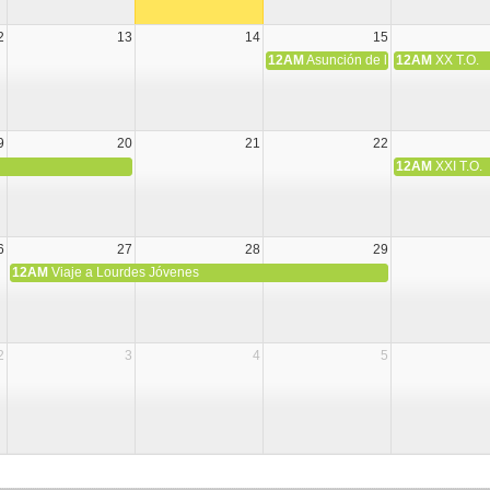
2
13
14
15
12AM
Asunción de la Virgen María
12AM
XX T.O.
9
20
21
22
12AM
XXI T.O.
6
27
28
29
12AM
Viaje a Lourdes Jóvenes
2
3
4
5