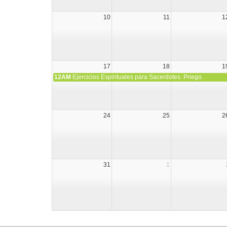
10
11
1
17
18
1
12AM
Ejercicios Espirituales para Sacerdotes. Priego.
24
25
2
31
1