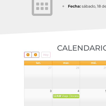
Fecha:
sábado, 18 d
CALENDARIO
Hoy
lun.
mar.
mié.
27
28
2
3
4
12AM
Viaje Diocesano a Japón.