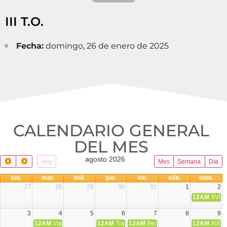
III T.O.
Fecha:
domingo, 26 de enero de 2025
CALENDARIO GENERAL
DEL MES​
agosto 2026
Hoy
Mes
Semana
Día
lun.
mar.
mié.
jue.
vie.
sáb.
dom.
27
28
29
30
31
1
2
12AM
XVIII 
3
4
5
6
7
8
9
12AM
Viaje Diocesano a Japón.
12AM
Transfiguración del Señor
12AM
Beatos Cruz Laplana, obispo,
12AM
XIX T