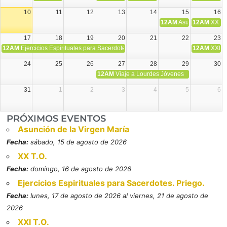
10
11
12
13
14
15
16
12AM
Asunción de la V
12AM
XX T.
17
18
19
20
21
22
23
12AM
Ejercicios Espirituales para Sacerdotes. Priego.
12AM
XXI T
24
25
26
27
28
29
30
12AM
Viaje a Lourdes Jóvenes
31
1
2
3
4
5
6
PRÓXIMOS EVENTOS
Asunción de la Virgen María
Fecha:
sábado, 15 de agosto de 2026
XX T.O.
Fecha:
domingo, 16 de agosto de 2026
Ejercicios Espirituales para Sacerdotes. Priego.
Fecha:
lunes, 17 de agosto de 2026 al viernes, 21 de agosto de
2026
XXI T.O.