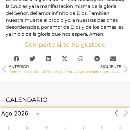
la Cruz es ya la manifestación misma de la gloria
del Señor, del amor infinito de Dios. También
nuestra muerte al propio yo, a nuestras pasiones
desordenadas, por amor de Dios y de los demás, es
ya inicio de la gloria que nos espera. Amén.
Comparte si te ha gustado
ANTERIOR
SIGUIENTE
Mons. Yanguas asiste al Pregón de la Semana Santa de Cuenca 2023
El Sr. Obispo pronunció la meditación de la Primara Palabra en la noche de Lunes Santo en la procesión penitencial del Santísimo Cristo de la Vera Cruz
CALENDARIO
L
M
M
J
V
S
D