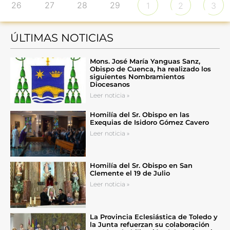
26
27
28
29
1
2
3
ÚLTIMAS NOTICIAS
Mons. José María Yanguas Sanz,
Obispo de Cuenca, ha realizado los
siguientes Nombramientos
Diocesanos
Leer noticia »
Homilía del Sr. Obispo en las
Exequias de Isidoro Gómez Cavero
Leer noticia »
Homilía del Sr. Obispo en San
Clemente el 19 de Julio
Leer noticia »
La Provincia Eclesiástica de Toledo y
la Junta refuerzan su colaboración