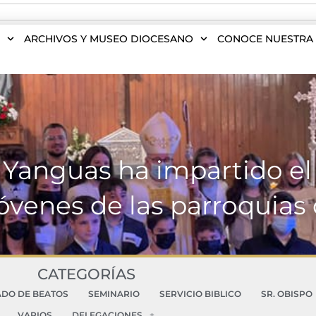
S
ARCHIVOS Y MUSEO DIOCESANO
CONOCE NUESTRA 
 Yanguas ha impartido el
óvenes de las parroquias 
CATEGORÍAS
ADO DE BEATOS
SEMINARIO
SERVICIO BIBLICO
SR. OBISPO
VARIOS
DELEGACIONES