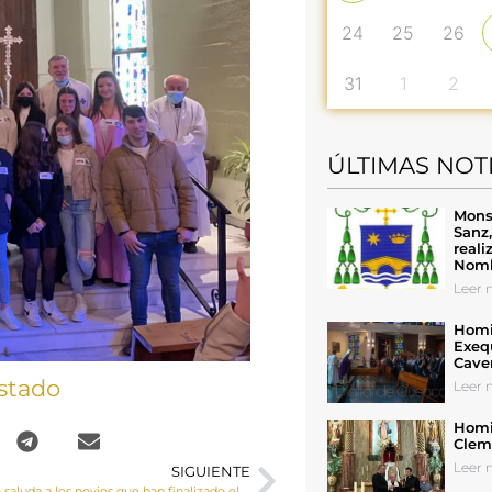
24
25
26
31
1
2
ÚLTIMAS NOT
Mons
Sanz
reali
Nomb
Leer n
Homil
Exeq
Cave
stado
Leer n
Homil
Cleme
Leer n
SIGUIENTE
El Señor Obispo saluda a los novios que han finalizado el Cursillo Prematrimonial