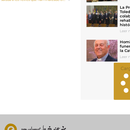
La Pr
Toled
colab
rehab
histó
Leer n
Homil
funer
la Ca
Leer n
Car