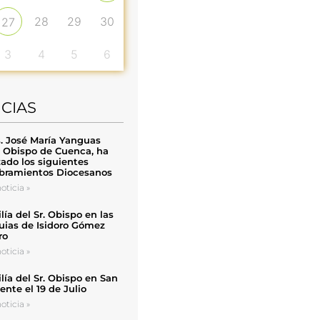
28
29
30
27
3
4
5
6
ICIAS
. José María Yanguas
, Obispo de Cuenca, ha
zado los siguientes
ramientos Diocesanos
oticia »
ía del Sr. Obispo en las
uias de Isidoro Gómez
ro
oticia »
ía del Sr. Obispo en San
nte el 19 de Julio
oticia »