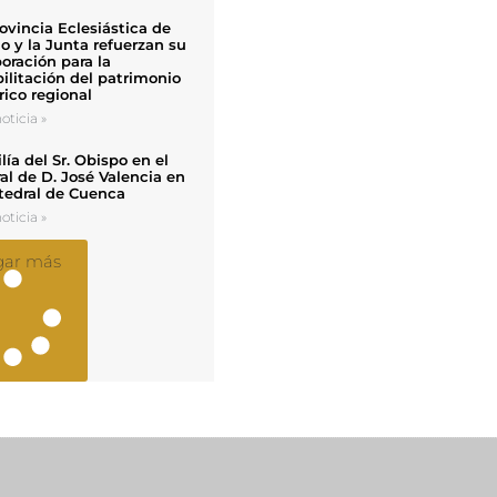
ovincia Eclesiástica de
o y la Junta refuerzan su
oración para la
ilitación del patrimonio
rico regional
oticia »
ía del Sr. Obispo en el
al de D. José Valencia en
tedral de Cuenca
oticia »
gar más