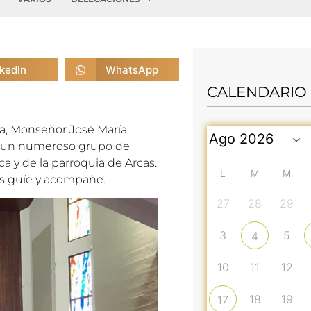
nkedIn
WhatsApp
CALENDARIO
nca, Monseñor José María
 a un numeroso grupo de
ca y de la parroquia de Arcas.
L
M
M
os guíe y acompañe.
27
28
29
3
5
4
10
11
12
18
19
17