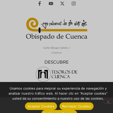
Calle Obispo Valero, 1
Cuenca
DESCUBRE
© 2026 Diócesis de Cuenca - Todos los derechos reservados
Usamos cookies para mejorar su experiencia de navegación y
analizar nuestro tráfico web. Al hacer clic en “Aceptar cookies”
Política de Privacidad / Aviso Legal
Política de Cookies
usted da su consentimiento a nuestro uso de las cookies.
Aceptar Cookies
Rechazar Cookies