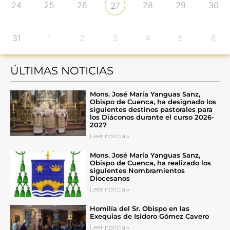
24
25
26
28
29
30
27
31
1
2
3
4
5
6
ÚLTIMAS NOTICIAS
Mons. José María Yanguas Sanz,
Obispo de Cuenca, ha designado los
siguientes destinos pastorales para
los Diáconos durante el curso 2026-
2027
Leer noticia »
Mons. José María Yanguas Sanz,
Obispo de Cuenca, ha realizado los
siguientes Nombramientos
Diocesanos
Leer noticia »
Homilía del Sr. Obispo en las
Exequias de Isidoro Gómez Cavero
Leer noticia »