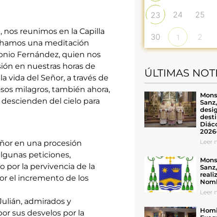
24
25
23
, nos reunimos en la Capilla
30
2
1
cuchamos una meditación
ntonio Fernández, quien nos
esión en nuestras horas de
ÚLTIMAS NOT
 vida del Señor, a través de
osos milagros, también ahora,
Mons
a descienden del cielo para
Sanz
desig
desti
Diáco
2026
Leer n
ñor en una procesión
algunas peticiones,
Mons
o por la pervivencia de la
Sanz
reali
or el incremento de los
Nomb
Leer n
Julián, admirados y
Homil
por sus desvelos por la