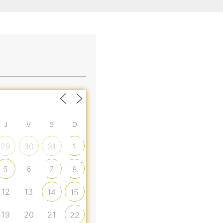
J
V
S
D
29
30
31
1
+
6
5
7
8
12
13
14
15
19
20
21
22