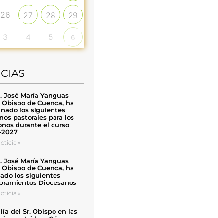
26
27
28
29
3
4
5
6
ICIAS
. José María Yanguas
, Obispo de Cuenca, ha
nado los siguientes
nos pastorales para los
nos durante el curso
-2027
oticia »
. José María Yanguas
, Obispo de Cuenca, ha
zado los siguientes
ramientos Diocesanos
oticia »
ía del Sr. Obispo en las