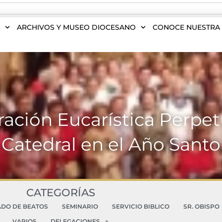
S
ARCHIVOS Y MUSEO DIOCESANO
CONOCE NUESTRA 
ación Eucarística Perpet
Catedral en el Año Santo
CATEGORÍAS
ADO DE BEATOS
SEMINARIO
SERVICIO BIBLICO
SR. OBISPO
VARIOS
DELEGACIONES