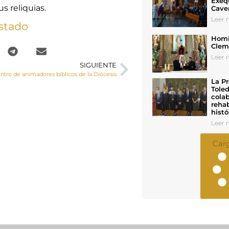
Exeq
s reliquias.
Cave
Leer n
stado
Homil
Cleme
Leer n
SIGUIENTE
ntro de animadores bíblicos de la Diócesis
La Pr
Toled
colab
rehab
histó
Leer n
Car