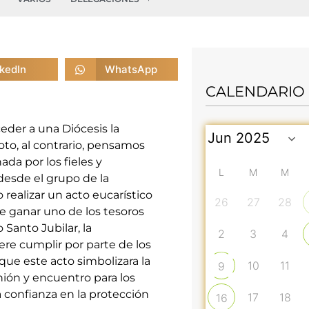
nkedIn
WhatsApp
CALENDARIO
ceder a una Diócesis la
to, al contrario, pensamos
a por los fieles y
L
M
M
desde el grupo de la
realizar un acto eucarístico
26
27
28
 de ganar uno de los tesoros
 Santo Jubilar, la
2
3
4
re cumplir por parte de los
que este acto simbolizara la
10
11
9
ión y encuentro para los
 confianza en la protección
17
18
16