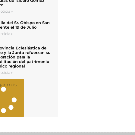
uias de Isidoro Gómez
ro
oticia »
ía del Sr. Obispo en San
nte el 19 de Julio
oticia »
ovincia Eclesiástica de
o y la Junta refuerzan su
oración para la
ilitación del patrimonio
rico regional
oticia »
gar más