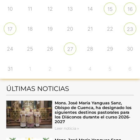
10
11
12
13
14
15
16
18
19
20
21
22
17
23
24
25
26
28
29
30
27
31
1
2
3
4
5
6
ÚLTIMAS NOTICIAS
Mons. José María Yanguas Sanz,
Obispo de Cuenca, ha designado los
siguientes destinos pastorales para
los Diáconos durante el curso 2026-
2027
Leer noticia »
Mons. José María Yanguas Sanz,