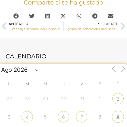
Comparte si te ha gustado
ANTERIOR
SIGUIENTE
El mensaje semanal del Obispo de Cuenca. 5 de Octubre de 2018
El grupo de Adoración Eucarística Perpetua peregrina a la Catedral en el Año Santo
CALENDARIO
L
M
M
J
V
S
D
27
28
29
30
31
1
2
9
3
5
8
4
6
7