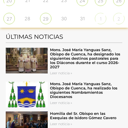
21
22
23
20
24
25
26
28
30
31
27
29
1
2
ÚLTIMAS NOTICIAS
Mons. José María Yanguas Sanz,
Obispo de Cuenca, ha designado los
siguientes destinos pastorales para
los Diáconos durante el curso 2026-
2027
Leer noticia »
Mons. José María Yanguas Sanz,
Obispo de Cuenca, ha realizado los
siguientes Nombramientos
Diocesanos
Leer noticia »
Homilía del Sr. Obispo en las
Exequias de Isidoro Gómez Cavero
Leer noticia »