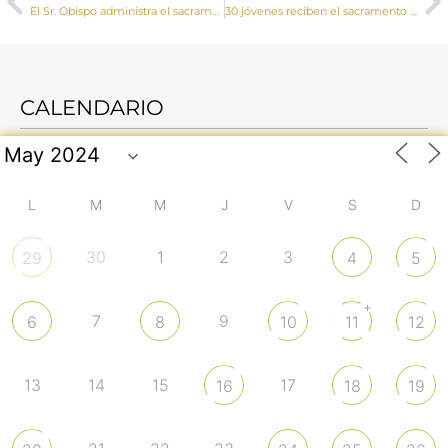
El Sr. Obispo administra el sacramento de la Confirmación a jóvenes de la parroquia de Ntra. Sra. de la Asunción de Tarancón
30 jóvenes reciben el sacramento de la Confirmación en la parroquia de San Julián de Cuenca
CALENDARIO
L
M
M
J
V
S
D
30
1
2
3
29
4
5
+
7
9
6
8
10
11
12
13
14
15
17
16
18
19