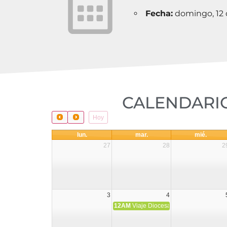
Fecha:
domingo, 12
CALENDARIO
Hoy
lun.
mar.
mié.
27
28
2
3
4
12AM
Viaje Diocesano a Japón.