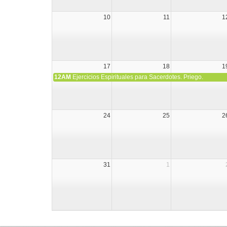
10
11
1
17
18
1
12AM
Ejercicios Espirituales para Sacerdotes. Priego.
24
25
2
31
1