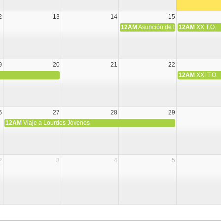
2
13
14
15
12AM
Asunción de la Virgen María
12AM
XX T.O.
9
20
21
22
12AM
XXI T.O.
6
27
28
29
12AM
Viaje a Lourdes Jóvenes
2
3
4
5