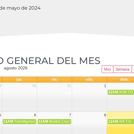
 de mayo de 2024
 GENERAL DEL MES​
agosto 2026
Mes
Semana
jue.
vie.
sáb.
dom.
9
30
31
1
12AM
XVIII T.O.
5
6
7
8
12AM
Transfiguración del Señor
12AM
Beatos Cruz Laplana, obispo, y Fernando Español, p
12AM
XIX T.O.