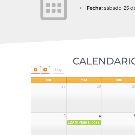
Fecha:
sábado, 25 d
CALENDARIO
Hoy
lun.
mar.
mié.
27
28
2
3
4
12AM
Viaje Diocesano a Japón.