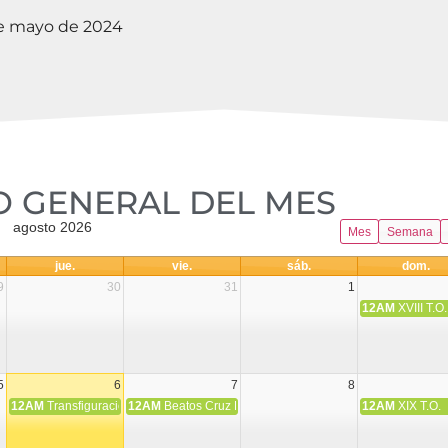
e mayo de 2024
 GENERAL DEL MES​
agosto 2026
Mes
Semana
jue.
vie.
sáb.
dom.
9
30
31
1
12AM
XVIII T.O.
5
6
7
8
12AM
Transfiguración del Señor
12AM
Beatos Cruz Laplana, obispo, y Fernando Español, p
12AM
XIX T.O.