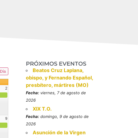
PRÓXIMOS EVENTOS
Beatos Cruz Laplana,
Día
obispo, y Fernando Español,
presbítero, mártires (MO)
2
Fecha:
viernes, 7 de agosto de
2026
XIX T.O.
Fecha:
domingo, 9 de agosto de
9
2026
resbítero, mártires (MO)
Asunción de la Virgen