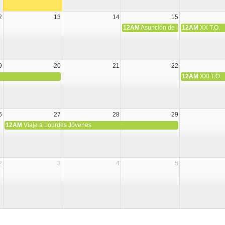
2
13
14
15
12AM
Asunción de la Virgen María
12AM
XX T.O.
9
20
21
22
12AM
XXI T.O.
6
27
28
29
12AM
Viaje a Lourdes Jóvenes
2
3
4
5