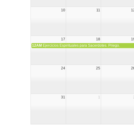
10
11
1
17
18
1
12AM
Ejercicios Espirituales para Sacerdotes. Priego.
24
25
2
31
1