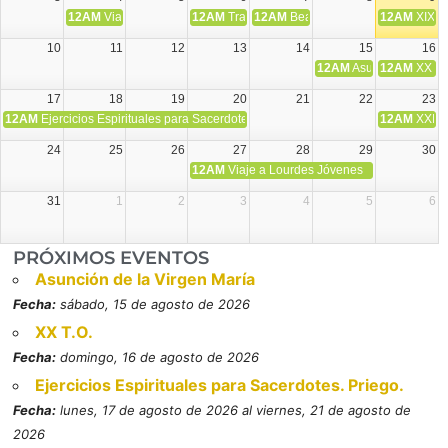
12AM
Viaje Diocesano a Japón.
12AM
Transfiguración del Señor
12AM
Beatos Cruz Laplana, obispo,
12AM
XIX T
10
11
12
13
14
15
16
12AM
Asunción de la V
12AM
XX T.
17
18
19
20
21
22
23
12AM
Ejercicios Espirituales para Sacerdotes. Priego.
12AM
XXI T
24
25
26
27
28
29
30
12AM
Viaje a Lourdes Jóvenes
31
1
2
3
4
5
6
PRÓXIMOS EVENTOS
Asunción de la Virgen María
Fecha:
sábado, 15 de agosto de 2026
XX T.O.
Fecha:
domingo, 16 de agosto de 2026
Ejercicios Espirituales para Sacerdotes. Priego.
Fecha:
lunes, 17 de agosto de 2026 al viernes, 21 de agosto de
2026