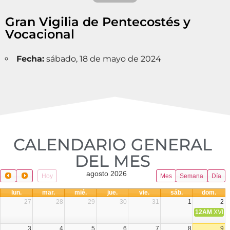
Gran Vigilia de Pentecostés y
Vocacional
Fecha:
sábado, 18 de mayo de 2024
CALENDARIO GENERAL
DEL MES​
agosto 2026
Hoy
Mes
Semana
Día
lun.
mar.
mié.
jue.
vie.
sáb.
dom.
27
28
29
30
31
1
2
12AM
XVIII 
3
4
5
6
7
8
9