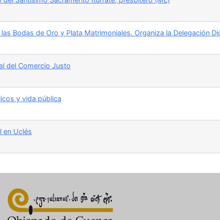
 las Bodas de Oro y Plata Matrimoniales. Organiza la Delegación Dio
nal del Comercio Justo
icos y vida pública
al en Uclés