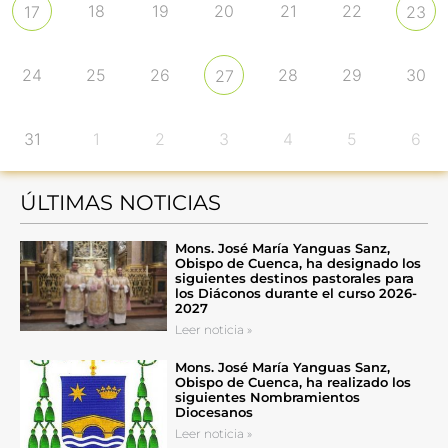
18
19
20
21
22
17
23
24
25
26
28
29
30
27
31
1
2
3
4
5
6
ÚLTIMAS NOTICIAS
Mons. José María Yanguas Sanz,
Obispo de Cuenca, ha designado los
siguientes destinos pastorales para
los Diáconos durante el curso 2026-
2027
Leer noticia »
Mons. José María Yanguas Sanz,
Obispo de Cuenca, ha realizado los
siguientes Nombramientos
Diocesanos
Leer noticia »