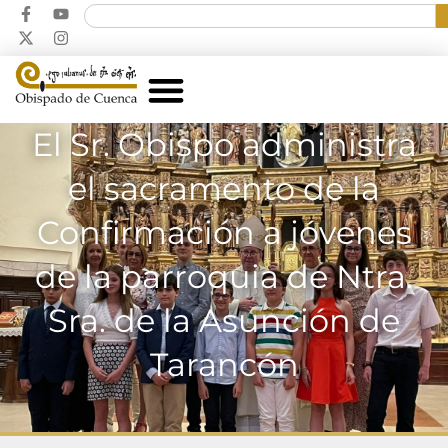
El Sr. Obispo administra
el sacramento de la
Confirmación a jóvenes
de la parroquia de Ntra.
Sra. de la Asunción de
Tarancón