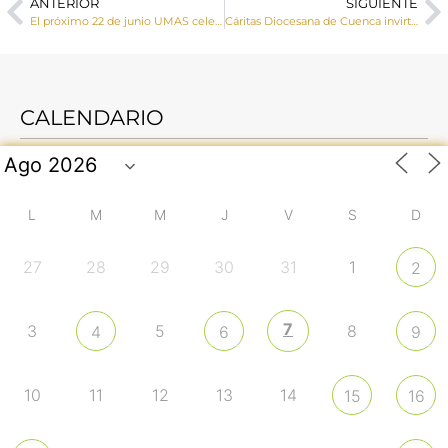
ANTERIOR
SIGUIENTE
El próximo 22 de junio UMAS celebrará su Asamblea anual de Mutualistas
Cáritas Diocesana de Cuenca invirtió 2’6 millones de Euros en 2021 para ayudar a más de 4.000 personas en situación de precariedad
CALENDARIO
L
M
M
J
V
S
D
27
28
29
30
31
1
2
7
3
5
8
4
6
9
10
11
12
13
14
15
16