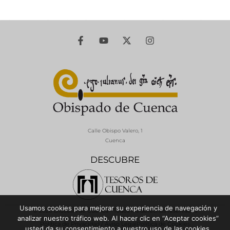
Calle Obispo Valero, 1
Cuenca
DESCUBRE
Usamos cookies para mejorar su experiencia de navegación y
© 2026 Diócesis de Cuenca - Todos los derechos reservados
analizar nuestro tráfico web. Al hacer clic en “Aceptar cookies”
Política de Privacidad / Aviso Legal
Política de Cookies
usted da su consentimiento a nuestro uso de las cookies.