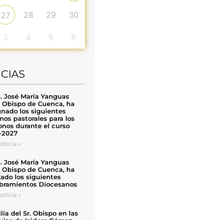
28
29
30
27
3
4
5
6
ICIAS
. José María Yanguas
, Obispo de Cuenca, ha
nado los siguientes
nos pastorales para los
nos durante el curso
-2027
oticia »
. José María Yanguas
, Obispo de Cuenca, ha
zado los siguientes
ramientos Diocesanos
oticia »
ía del Sr. Obispo en las