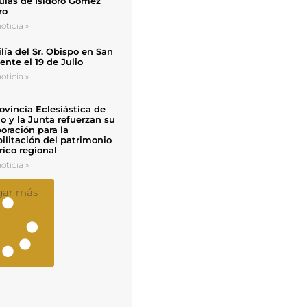
uias de Isidoro Gómez
ro
oticia »
ía del Sr. Obispo en San
nte el 19 de Julio
oticia »
ovincia Eclesiástica de
o y la Junta refuerzan su
oración para la
ilitación del patrimonio
rico regional
oticia »
gar más