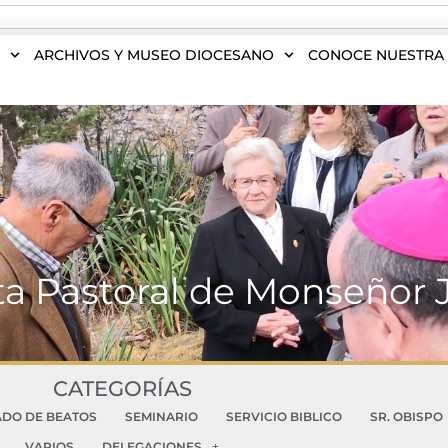
S
ARCHIVOS Y MUSEO DIOCESANO
CONOCE NUESTRA 
sita Pastoral de Monseñor
CATEGORÍAS
ADO DE BEATOS
SEMINARIO
SERVICIO BIBLICO
SR. OBISPO
VARIOS
DELEGACIONES