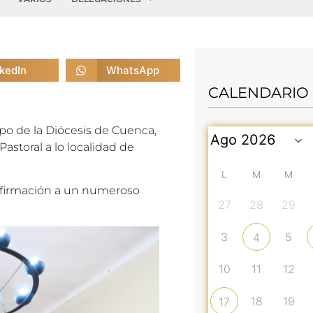
nkedIn
WhatsApp
CALENDARIO
spo de la Diócesis de Cuenca,
astoral a lo localidad de
L
M
M
nfirmación a un numeroso
27
28
29
3
5
4
10
11
12
18
19
17