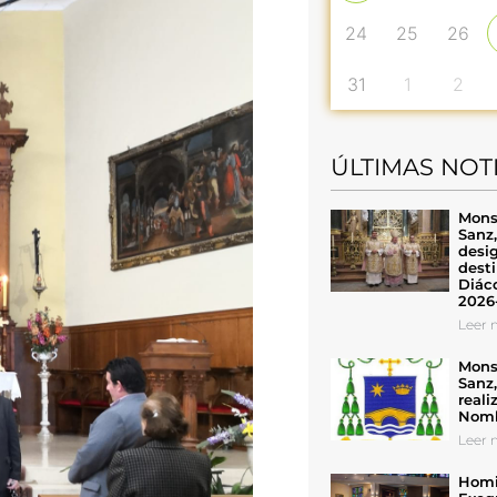
24
25
26
31
1
2
ÚLTIMAS NOT
Mons
Sanz
desig
desti
Diáco
2026
Leer n
Mons
Sanz
reali
Nomb
Leer n
Homil