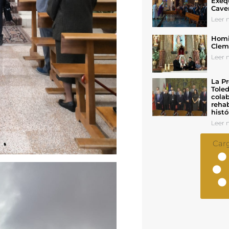
Exeq
Cave
Leer n
Homil
Cleme
Leer n
La Pr
Toled
colab
rehab
histó
Leer n
Car