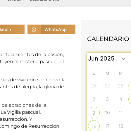
nkedIn
WhatsApp
CALENDARIO
ntecimientos de la pasión,
tuyen el misterio pascual, el
L
M
M
 días de vivir con sobriedad la
26
27
28
ntes de alegría, la gloria de
2
3
4
 celebraciones de la
. La
Vigilia pascual,
10
11
9
Resurrección
. Y
17
18
Domingo de Resurrección
,
16