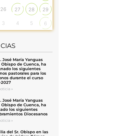
26
27
28
29
3
4
5
6
ICIAS
. José María Yanguas
, Obispo de Cuenca, ha
nado los siguientes
nos pastorales para los
nos durante el curso
-2027
oticia »
. José María Yanguas
, Obispo de Cuenca, ha
zado los siguientes
ramientos Diocesanos
oticia »
ía del Sr. Obispo en las