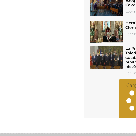
Exeq
Cave
Leer n
Homil
Cleme
Leer n
La Pr
Toled
colab
rehab
histó
Leer n
Car