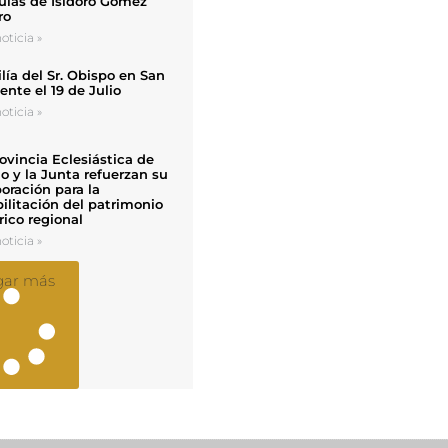
uias de Isidoro Gómez
ro
oticia »
ía del Sr. Obispo en San
nte el 19 de Julio
oticia »
ovincia Eclesiástica de
o y la Junta refuerzan su
oración para la
ilitación del patrimonio
rico regional
oticia »
gar más