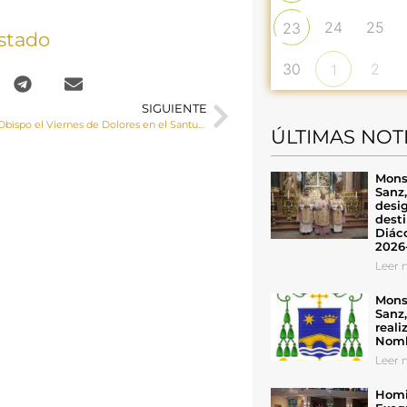
24
25
23
stado
30
2
1
SIGUIENTE
Homilía del Sr. Obispo el Viernes de Dolores en el Santuario de la Virgen de las Angustias (Cuenca)
ÚLTIMAS NOT
Mons
Sanz
desig
desti
Diáco
2026
Leer n
Mons
Sanz
reali
Nomb
Leer n
Homil