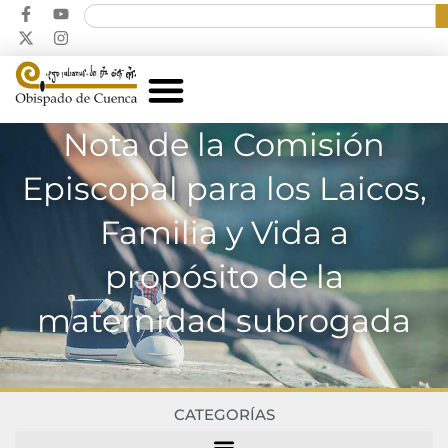
Nota de la Comisión
Episcopal para los Laicos,
Familia y Vida a
propósito de la
maternidad subrogada
CATEGORÍAS