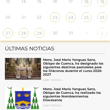
13
14
15
16
17
18
19
20
21
22
23
24
25
26
30
31
1
27
28
29
2
ÚLTIMAS NOTICIAS
Mons. José María Yanguas Sanz,
Obispo de Cuenca, ha designado los
siguientes destinos pastorales para
los Diáconos durante el curso 2026-
2027
Leer noticia »
Mons. José María Yanguas Sanz,
Obispo de Cuenca, ha realizado los
siguientes Nombramientos
Diocesanos
Leer noticia »