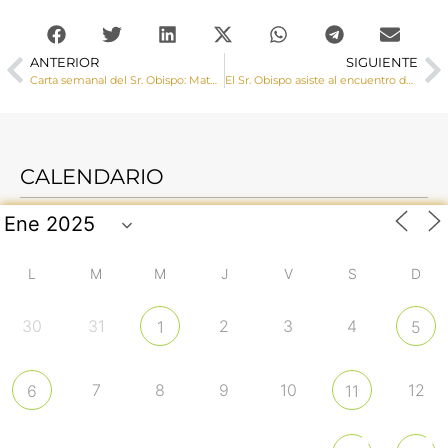
ANTERIOR
SIGUIENTE
Carta semanal del Sr. Obispo: Maternidad subrogada II
El Sr. Obispo asiste al encuentro de profesores de Religión
CALENDARIO
L
M
M
J
V
S
D
30
31
2
3
4
1
5
7
8
9
10
12
6
11