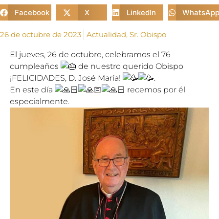
Facebook
X
LinkedIn
WhatsAp
26 de octubre de 2023
Actualidad
,
Sr. Obispo
El jueves, 26 de octubre, celebramos el 76
cumpleaños
de nuestro querido Obispo
¡FELICIDADES, D. José María!
.
En este día
recemos por él
especialmente.