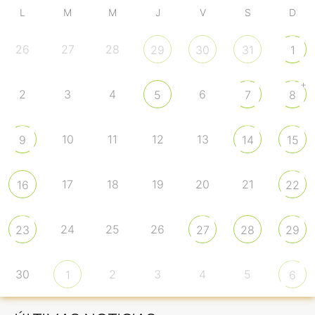
L
M
M
J
V
S
D
26
27
28
29
30
31
1
+
2
3
4
6
5
7
8
10
11
12
13
9
14
15
17
18
19
20
21
16
22
24
25
26
23
27
28
29
30
2
3
4
5
1
6