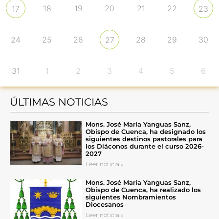
18
19
20
21
22
17
23
24
25
26
28
29
30
27
31
1
2
3
4
5
6
ÚLTIMAS NOTICIAS
Mons. José María Yanguas Sanz,
Obispo de Cuenca, ha designado los
siguientes destinos pastorales para
los Diáconos durante el curso 2026-
2027
Leer noticia »
Mons. José María Yanguas Sanz,
Obispo de Cuenca, ha realizado los
siguientes Nombramientos
Diocesanos
Leer noticia »