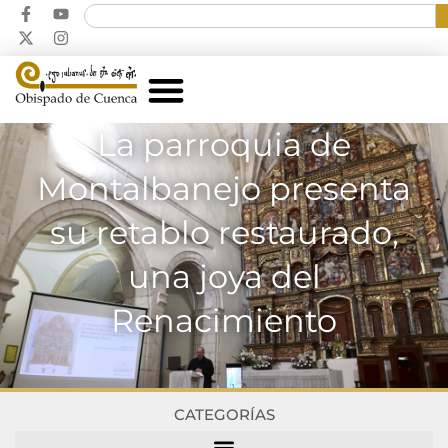
La parroquia de
Montalbanejo presenta
su retablo restaurado,
una joya del
Renacimiento
CATEGORÍAS