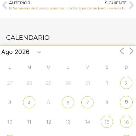
ANTERIOR
SIGUIENTE
El Seminario de Cuenca presenta el CD ‘Cien veces más’ con 13 canciones con un mensaje vocacional y misionero
La Delegación de Familia y Vida ha celebrado un encuentro convivencia
CALENDARIO
L
M
M
J
V
S
D
27
28
29
30
31
1
2
9
3
5
8
4
6
7
10
11
12
13
14
15
16