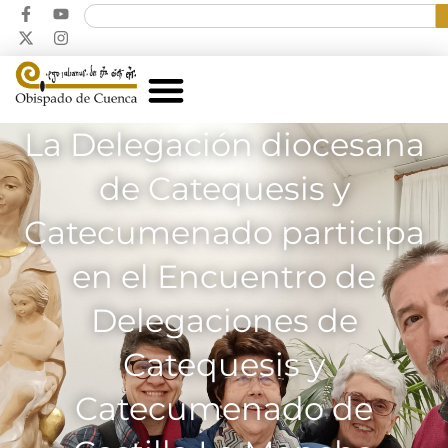
La Delegación diocesana
de Catequesis y
Catecumenado participa
en el Encuentro de
Delegaciones de
Catequesis y
Catecumenado de