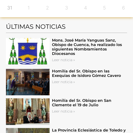
31
1
2
3
4
5
6
ÚLTIMAS NOTICIAS
Mons. José María Yanguas Sanz,
Obispo de Cuenca, ha realizado los
siguientes Nombramientos
Diocesanos
Leer noticia »
Homilía del Sr. Obispo en las
Exequias de Isidoro Gómez Cavero
Leer noticia »
Homilía del Sr. Obispo en San
Clemente el 19 de Julio
Leer noticia »
La Provincia Eclesiástica de Toledo y