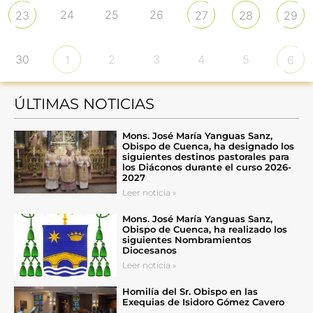
24
25
26
23
27
28
29
30
2
3
4
5
1
6
ÚLTIMAS NOTICIAS
Mons. José María Yanguas Sanz,
Obispo de Cuenca, ha designado los
siguientes destinos pastorales para
los Diáconos durante el curso 2026-
2027
Leer noticia »
Mons. José María Yanguas Sanz,
Obispo de Cuenca, ha realizado los
siguientes Nombramientos
Diocesanos
Leer noticia »
Homilía del Sr. Obispo en las
Exequias de Isidoro Gómez Cavero