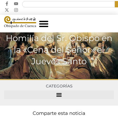
Homilía del Sr. Obispo en
la «Cena del Señor» el
Jueves Santo
CATEGORÍAS
Comparte esta noticia