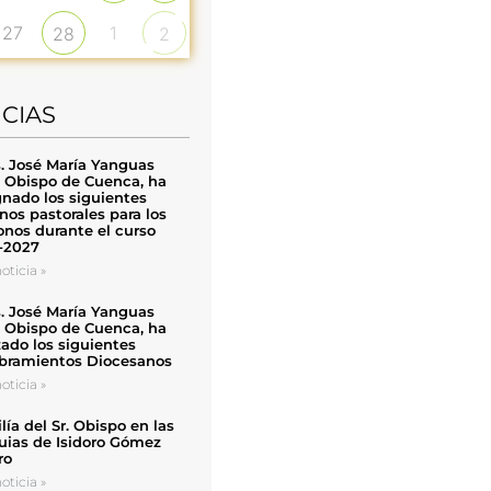
27
1
28
2
ICIAS
. José María Yanguas
, Obispo de Cuenca, ha
nado los siguientes
nos pastorales para los
nos durante el curso
-2027
oticia »
. José María Yanguas
, Obispo de Cuenca, ha
zado los siguientes
ramientos Diocesanos
oticia »
ía del Sr. Obispo en las
uias de Isidoro Gómez
ro
oticia »