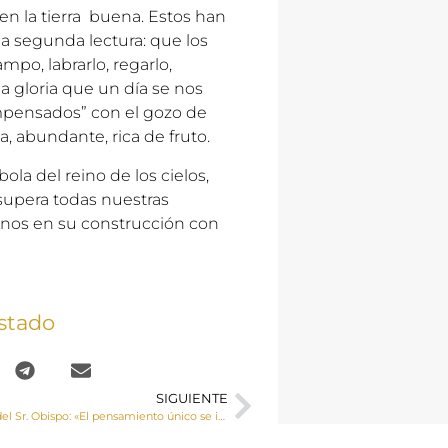
 en la tierra buena. Estos han
la segunda lectura: que los
mpo, labrarlo, regarlo,
la gloria que un día se nos
ompensados” con el gozo de
, abundante, rica de fruto.
la del reino de los cielos,
 supera todas nuestras
rnos en su construcción con
stado
SIGUIENTE
Carta semanal del Sr. Obispo: «El pensamiento único se impone de manera dictatorial, es decir, arbitraria, absolutista y despótica, intolerante e intransigente».