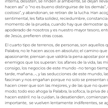
interna, desisten, se rinden al ambiente, se dejan lleva
hacen así” o “no es bueno distinguirse de los demás”, o
costoso”, y abandonan, se retiran de la lucha. Han aco
sentimental, les falta solidez, reciedumbre, constancia
momento de la prueba, cuando hay que demostrar que
apoderado de nosotros y es nuestro mayor tesoro, ent
de Jesús, prefieren otras cosas.
El cuarto tipo de terrenos, de personas, son aquellos
Palabra; no le hacen ascos en absoluto; el camino que
apasionante; piensan que valdría la pena apostar por e
enemigos que los superan: los afanes de la vida, las m
consigo, los negocios de este mundo ˗no tengo tiem
tarde, mañana…˗, y las seducciones de este mundo, la
fascinan y nos engañan porque no solo se presentan
hacen creer que son las mejores, y de las que no qu
modo; todo eso ahoga la Palabra, la sofoca, la priva de ai
hacen estéril: no la cuidan, la desatienden, comienza
importante, se vuelven lentamente indiferentes, se a