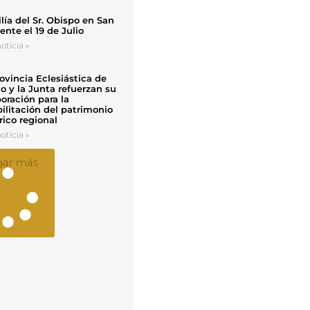
ía del Sr. Obispo en San
nte el 19 de Julio
oticia »
ovincia Eclesiástica de
o y la Junta refuerzan su
oración para la
ilitación del patrimonio
rico regional
oticia »
gar más