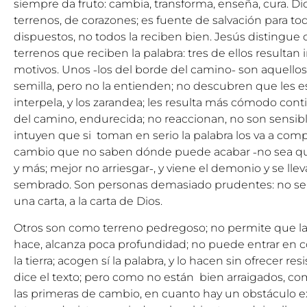
siempre da fruto: cambia, transforma, enseña, cura. Di
terrenos, de corazones; es fuente de salvación para to
dispuestos, no todos la reciben bien. Jesús distingue 
terrenos que reciben la palabra: tres de ellos resultan 
motivos. Unos ˗los del borde del camino˗ son aquello
semilla, pero no la entienden; no descubren que les es
interpela, y los zarandea; les resulta más cómodo cont
del camino, endurecida; no reaccionan, no son sensible
intuyen que si toman en serio la palabra los va a com
cambio que no saben dónde puede acabar ˗no sea qu
y más; mejor no arriesgar˗, y viene el demonio y se llev
sembrado. Son personas demasiado prudentes: no se a
una carta, a la carta de Dios.
Otros son como terreno pedregoso; no permite que la se
hace, alcanza poca profundidad; no puede entrar en
la tierra; acogen sí la palabra, y lo hacen sin ofrecer res
dice el texto; pero como no están bien arraigados, co
las primeras de cambio, en cuanto hay un obstáculo ex