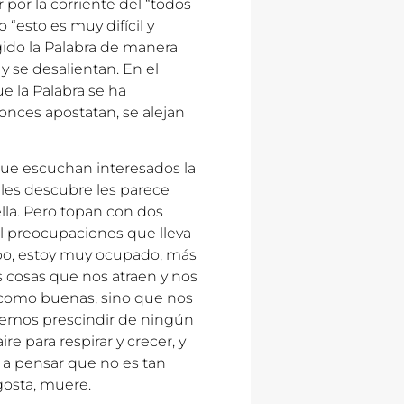
r por la corriente del “todos
 “esto es muy difícil y
gido la Palabra de manera
 y se desalientan. En el
 la Palabra se ha
onces apostatan, se alejan
 que escuchan interesados la
 les descubre les parece
lla. Pero topan con dos
il preocupaciones que lleva
po, estoy muy ocupado, más
s cosas que nos atraen y nos
 como buenas, sino que nos
eremos prescindir de ningún
re para respirar y crecer, y
n a pensar que no es tan
gosta, muere.