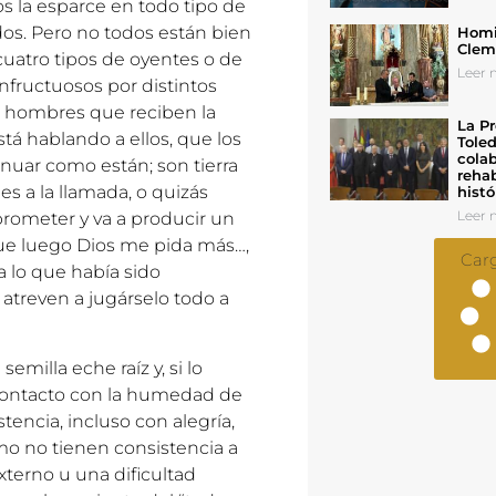
os la esparce en todo tipo de
dos. Pero no todos están bien
Homil
Cleme
cuatro tipos de oyentes o de
Leer n
infructuosos por distintos
s hombres que reciben la
La Pr
tá hablando a ellos, que los
Toled
colab
inuar como están; son tierra
rehab
s a la llamada, o quizás
histó
Leer n
prometer y va a producir un
e luego Dios me pida más…,
Car
a lo que había sido
treven a jugárselo todo a
milla eche raíz y, si lo
 contacto con la humedad de
istencia, incluso con alegría,
mo no tienen consistencia a
terno u una dificultad