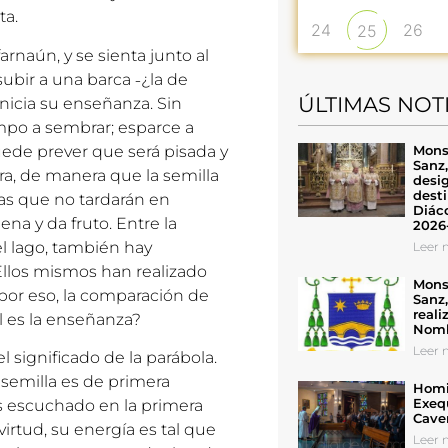
ta.
24
26
25
arnaún, y se sienta junto al
ubir a una barca ˗¿la de
ÚLTIMAS NOT
 inicia su enseñanza. Sin
po a sembrar; esparce a
Mons
puede prever que será pisada y
Sanz
rra, de manera que la semilla
desig
desti
rzas que no tardarán en
Diáco
uena y da fruto. Entre la
2026
l lago, también hay
Leer n
llos mismos han realizado
Mons
por eso, la comparación de
Sanz
reali
l es la enseñanza?
Nomb
Leer n
significado de la parábola.
 semilla es de primera
Homil
Exeq
 escuchado en la primera
Cave
 virtud, su energía es tal que
Leer n