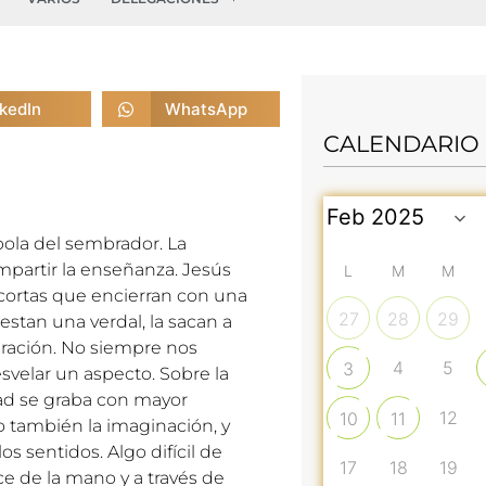
nkedIn
WhatsApp
CALENDARIO
ola del sembrador. La
mpartir la enseñanza. Jesús
L
M
M
cortas que encierran con una
27
28
29
estan una verdal, la sacan a
aración. No siempre nos
4
5
3
esvelar un aspecto. Sobre la
dad se graba con mayor
12
10
11
no también la imaginación, y
los sentidos. Algo difícil de
17
18
19
ce de la mano y a través de