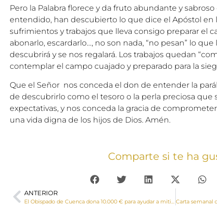
Pero la Palabra florece y da fruto abundante y sabroso
entendido, han descubierto lo que dice el Apóstol en 
sufrimientos y trabajos que lleva consigo preparar el ca
abonarlo, escardarlo…, no son nada, “no pesan” lo que 
descubrirá y se nos regalará. Los trabajos quedan “c
contemplar el campo cuajado y preparado para la siega
Que el Señor nos conceda el don de entender la parábo
de descubrirlo como el tesoro o la perla preciosa que
expectativas, y nos conceda la gracia de compromete
una vida digna de los hijos de Dios. Amén.
Comparte si te ha gu
ANTERIOR
El Obispado de Cuenca dona 10.000 € para ayudar a mitigar el impacto del COVID-19 en los indígenas de la Amazonia peruana del Vicariato de Yurimaguas