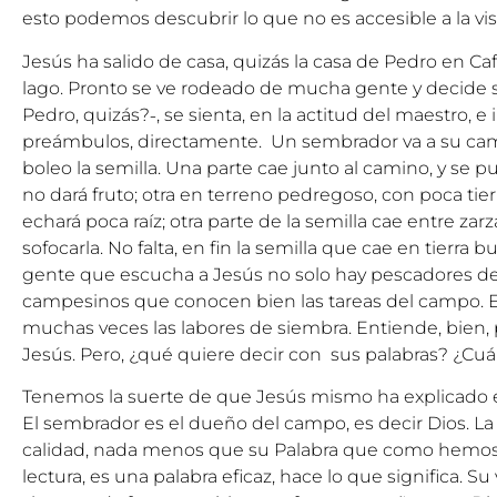
esto podemos descubrir lo que no es accesible a la vis
Jesús ha salido de casa, quizás la casa de Pedro en Caf
lago. Pronto se ve rodeado de mucha gente y decide s
Pedro, quizás?˗, se sienta, en la actitud del maestro, e
preámbulos, directamente. Un sembrador va a su cam
boleo la semilla. Una parte cae junto al camino, y se 
no dará fruto; otra en terreno pedregoso, con poca tie
echará poca raíz; otra parte de la semilla cae entre za
sofocarla. No falta, en fin la semilla que cae en tierra b
gente que escucha a Jesús no solo hay pescadores de
campesinos que conocen bien las tareas del campo. E
muchas veces las labores de siembra. Entiende, bien, 
Jesús. Pero, ¿qué quiere decir con sus palabras? ¿Cuá
Tenemos la suerte de que Jesús mismo ha explicado el 
El sembrador es el dueño del campo, es decir Dios. La
calidad, nada menos que su Palabra que como hemos
lectura, es una palabra eficaz, hace lo que significa. Su