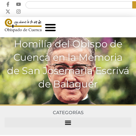
Homilía del Obispo de
Cuenca en la Memoria
de San Josemaría Escrivá
de Balaguer
CATEGORÍAS