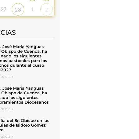
27
1
28
2
ICIAS
. José María Yanguas
, Obispo de Cuenca, ha
nado los siguientes
nos pastorales para los
nos durante el curso
-2027
oticia »
. José María Yanguas
, Obispo de Cuenca, ha
zado los siguientes
ramientos Diocesanos
oticia »
ía del Sr. Obispo en las
uias de Isidoro Gómez
ro
oticia »