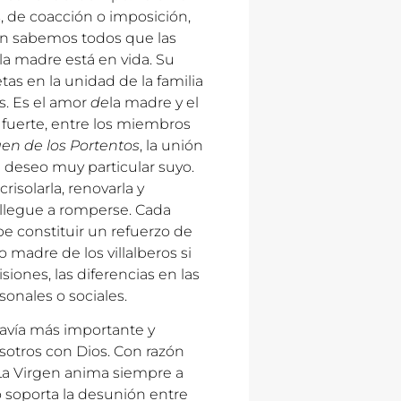
, de coacción o imposición,
en sabemos todos que las
 la madre está en vida. Su
as en la unidad de la familia
s. Es el amor
de
la madre y el
 fuerte, entre los miembros
gen de los Portentos
, la unión
n deseo muy particular suyo.
isolarla, renovarla y
, llegue a romperse. Cada
e constituir un refuerzo de
 madre de los villalberos si
siones, las diferencias en las
onales o sociales.
davía más importante y
sotros con Dios. Con razón
 La Virgen anima siempre a
no soporta la desunión entre