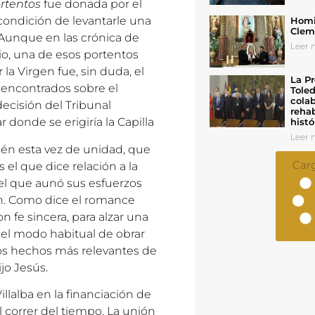
ortentos
fue donada por el
 condición de levantarle una
Homil
Cleme
 Aunque en las crónica de
Leer n
io, una de esos portentos
 la Virgen fue, sin duda, el
La Pr
encontrados sobre el
Toled
colab
decisión del Tribunal
rehab
r donde se erigiría la Capilla
histó
Leer n
ién esta vez de unidad, que
Car
el que dice relación a la
 el que aunó sus esfuerzos
gen. Como dice el romance
n fe sincera, para alzar una
 el modo habitual de obrar
 los hechos más relevantes de
jo Jesús.
illalba en la financiación de
l correr del tiempo. La unión