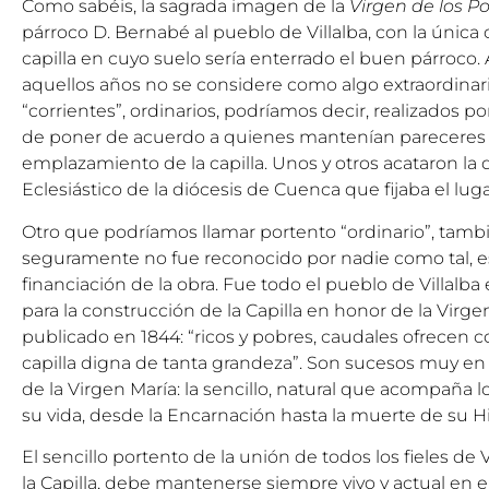
Como sabéis, la sagrada imagen de la
Virgen de los P
párroco D. Bernabé al pueblo de Villalba, con la única
capilla en cuyo suelo sería enterrado el buen párroco.
aquellos años no se considere como algo extraordinar
“corrientes”, ordinarios, podríamos decir, realizados por
de poner de acuerdo a quienes mantenían pareceres 
emplazamiento de la capilla. Unos y otros acataron la 
Eclesiástico de la diócesis de Cuenca que fijaba el luga
Otro que podríamos llamar portento “ordinario”, tamb
seguramente no fue reconocido por nadie como tal, es 
financiación de la obra. Fue todo el pueblo de Villalba
para la construcción de la Capilla en honor de la Vir
publicado en 1844: “ricos y pobres, caudales ofrecen co
capilla digna de tanta grandeza”. Son sucesos muy en
de la Virgen María: la sencillo, natural que acompaña
su vida, desde la Encarnación hasta la muerte de su Hi
El sencillo portento de la unión de todos los fieles de V
la Capilla, debe mantenerse siempre vivo y actual en e