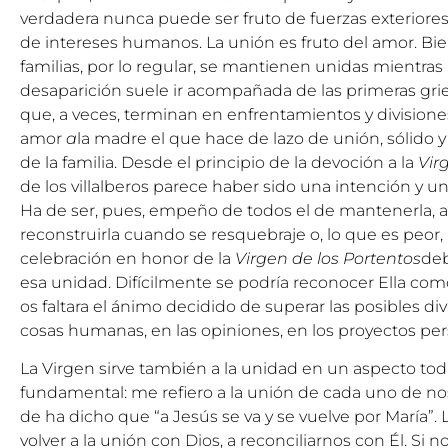
verdadera nunca puede ser fruto de fuerzas exteriores
de intereses humanos. La unión es fruto del amor. Bi
familias, por lo regular, se mantienen unidas mientras
desaparición suele ir acompañada de las primeras griet
que, a veces, terminan en enfrentamientos y divisione
amor
a
la madre el que hace de lazo de unión, sólido y
de la familia. Desde el principio de la devoción a la
Vir
de los villalberos parece haber sido una intención y u
Ha de ser, pues, empeño de todos el de mantenerla, acr
reconstruirla cuando se resquebraje o, lo que es peor
celebración en honor de la
Virgen de los Portentos
deb
esa unidad. Difícilmente se podría reconocer Ella como
os faltara el ánimo decidido de superar las posibles divi
cosas humanas, en las opiniones, en los proyectos pers
La Virgen sirve también a la unidad en un aspecto to
fundamental: me refiero a la unión de cada uno de no
de ha dicho que “a Jesús se va y se vuelve por María”.
volver a la unión con Dios, a reconciliarnos con Él. Si 