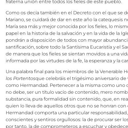
fraterna unión entre todos los fieles de este pueblo.
Como os decía también en el Decreto con el que se de
Mariano, se cuidará de dar en este año la catequesis n
María sea más y mejor conocida por los fieles, lo mismo
papel en la historia de la salvación y en la vida de la Igl
pondrán a disposición de todos con mayor abundanci
santificación, sobre todo la Santísima Eucaristía y el 
de manera que los fieles se sientan movidos a una vida
informada por las virtudes de la fe, la esperanza y la ca
Una palabra final para los miembros de la Venerable
los Portentos
que celebráis el trigésimo aniversario de
como Hermandad. Pertenecer a la misma como uno 
no debe, ser un título vacío de contenido, mero nomb
substancia, pura formalidad sin contenido, que, en rea
quien lo lleva de aquellos otros que no se honran con 
Hermandad comporta una particular responsabilidad, 
conscientes y sentiros orgullosos: la de procurar ser lo
por tanto, la de comprometeros a escuchar y obedece