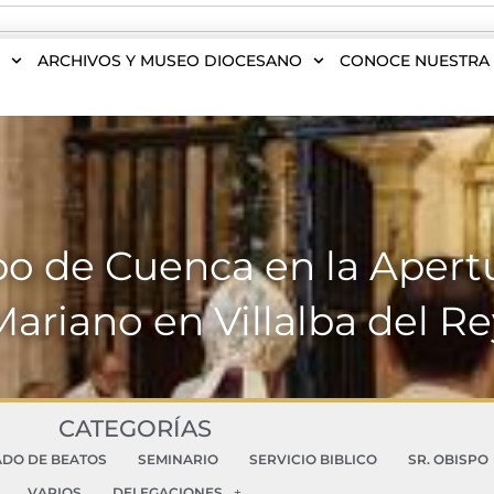
S
ARCHIVOS Y MUSEO DIOCESANO
CONOCE NUESTRA 
po de Cuenca en la Apert
Mariano en Villalba del Re
CATEGORÍAS
ADO DE BEATOS
SEMINARIO
SERVICIO BIBLICO
SR. OBISPO
VARIOS
DELEGACIONES