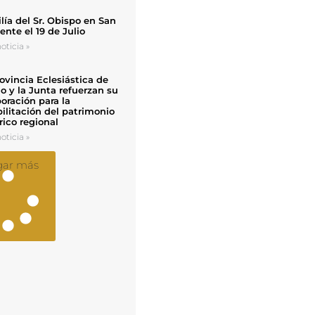
ía del Sr. Obispo en San
nte el 19 de Julio
oticia »
ovincia Eclesiástica de
o y la Junta refuerzan su
oración para la
ilitación del patrimonio
rico regional
oticia »
gar más