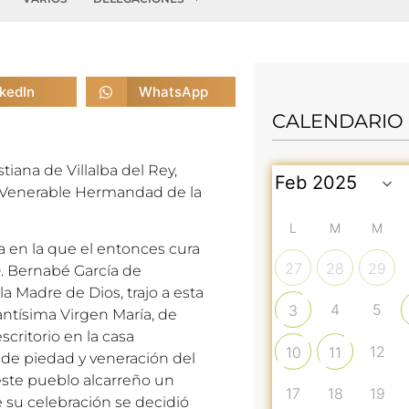
nkedIn
WhatsApp
CALENDARIO
iana de Villalba del Rey,
 Venerable Hermandad de la
L
M
M
a en la que el entonces cura
27
28
29
 D. Bernabé García de
 Madre de Dios, trajo a esta
4
5
3
santísima Virgen María, de
scritorio en la casa
12
10
11
 de piedad y veneración del
este pueblo alcarreño un
17
18
19
su celebración se decidió