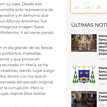
a en su casa. Desde ese
24
26
25
ometía ante la presencia de
 positivo y el demonio que
co Alfonso Antolínez, fue
ÚLTIMAS NOT
a milagrosa imagen fuera
 Portentos
. Y así viene siendo
Mons
Sanz
desig
desti
 el día grande de las fiestas
Diáco
 portentos, maravillas,
2026
riente y que provocan
Leer n
 recreado en María, se ha
Mons
creadoras, dando lugar a algo
Sanz
reali
llos dones con los que el
Nomb
servada del pecado original,
Leer n
er la corrupción. Pero la
Homil
uyas manos Dios realiza
Exeq
Cave
Leer n