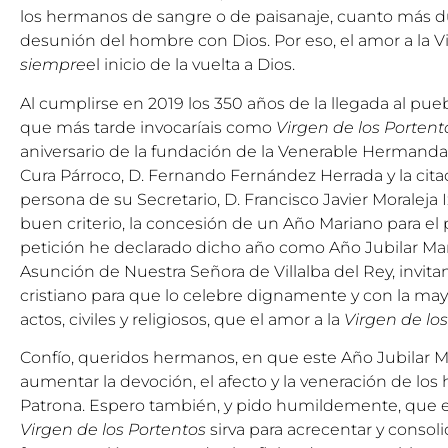
los hermanos de sangre o de paisanaje, cuanto más du
desunión del hombre con Dios. Por eso, el amor a la 
siempre
el inicio de la vuelta a Dios.
Al cumplirse en 2019 los 350 años de la llegada al pue
que más tarde invocaríais como
Virgen de los Portent
aniversario de la fundación de la Venerable Hermandad
Cura Párroco, D. Fernando Fernández Herrada y la ci
persona de su Secretario, D. Francisco Javier Moraleja 
buen criterio, la concesión de un Año Mariano para el
petición he declarado dicho año como Año Jubilar Mar
Asunción de Nuestra Señora de Villalba del Rey, invita
cristiano para que lo celebre dignamente y con la ma
actos, civiles y religiosos, que el amor a la
Virgen de lo
Confío, queridos hermanos, en que este Año Jubilar M
aumentar la devoción, el afecto y la veneración de los h
Patrona. Espero también, y pido humildemente, que e
Virgen de los Portentos
sirva para acrecentar y consolid