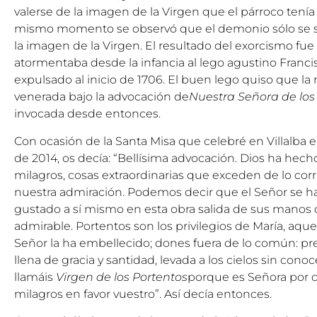
valerse de la imagen de la Virgen que el párroco tení
mismo momento se observó que el demonio sólo se s
la imagen de la Virgen. El resultado del exorcismo fue
atormentaba desde la infancia al lego agustino Francis
expulsado al inicio de 1706. El buen lego quiso que l
venerada bajo la advocación de
Nuestra Señora de los
invocada desde entonces.
Con ocasión de la Santa Misa que celebré en Villalba en
de 2014, os decía: “Bellísima advocación. Dios ha hecho
milagros, cosas extraordinarias que exceden de lo cor
nuestra admiración. Podemos decir que el Señor se ha
gustado a sí mismo en esta obra salida de sus manos 
admirable. Portentos son los privilegios de María, aque
Señor la ha embellecido; dones fuera de lo común: pre
llena de gracia y santidad, levada a los cielos sin conoc
llamáis
Virgen de los Portentos
porque es Señora por c
milagros en favor vuestro”. Así decía entonces.