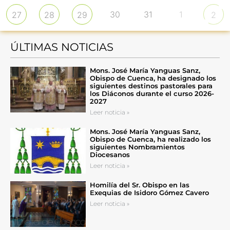
30
31
1
27
28
29
2
ÚLTIMAS NOTICIAS
Mons. José María Yanguas Sanz,
Obispo de Cuenca, ha designado los
siguientes destinos pastorales para
los Diáconos durante el curso 2026-
2027
Leer noticia »
Mons. José María Yanguas Sanz,
Obispo de Cuenca, ha realizado los
siguientes Nombramientos
Diocesanos
Leer noticia »
Homilía del Sr. Obispo en las
Exequias de Isidoro Gómez Cavero
Leer noticia »