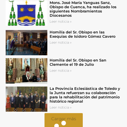
Mons. José María Yanguas Sanz,
Obispo de Cuenca, ha realizado los
siguientes Nombramientos
Diocesanos
Leer noticia »
Homilía del Sr. Obispo en las
Exequias de Isidoro Gómez Cavero
Leer noticia »
Homilía del Sr. Obispo en San
Clemente el 19 de Julio
Leer noticia »
La Provincia Eclesiástica de Toledo y
la Junta refuerzan su colaboración
para la rehabilitación del patrimonio
histórico regional
Leer noticia »
Cargar más