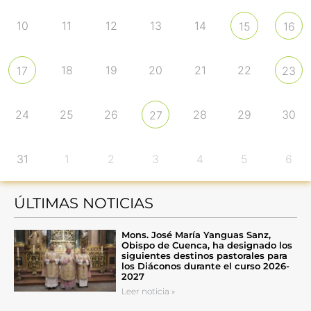
10
11
12
13
14
15
16
18
19
20
21
22
17
23
24
25
26
28
29
30
27
31
1
2
3
4
5
6
ÚLTIMAS NOTICIAS
Mons. José María Yanguas Sanz,
Obispo de Cuenca, ha designado los
siguientes destinos pastorales para
los Diáconos durante el curso 2026-
2027
Leer noticia »