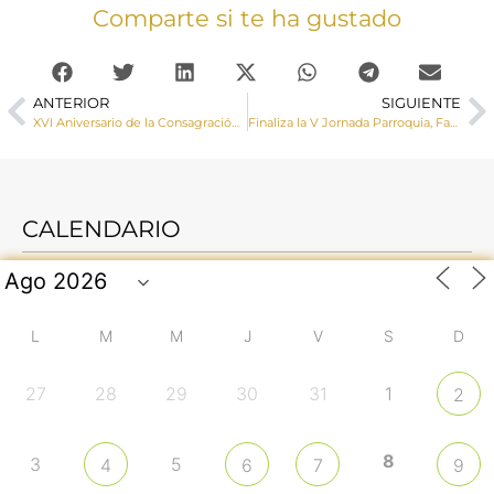
Comparte si te ha gustado
ANTERIOR
SIGUIENTE
XVI Aniversario de la Consagración Episcopal de Mons. José María Yanguas Sanz
Finaliza la V Jornada Parroquia, Familia y Escuela 2022
CALENDARIO
L
M
M
J
V
S
D
27
28
29
30
31
1
2
8
3
5
4
6
7
9