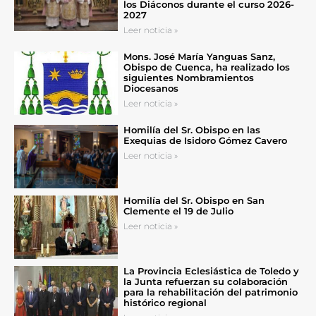
los Diáconos durante el curso 2026-
2027
Leer noticia »
Mons. José María Yanguas Sanz,
Obispo de Cuenca, ha realizado los
siguientes Nombramientos
Diocesanos
Leer noticia »
Homilía del Sr. Obispo en las
Exequias de Isidoro Gómez Cavero
Leer noticia »
Homilía del Sr. Obispo en San
Clemente el 19 de Julio
Leer noticia »
La Provincia Eclesiástica de Toledo y
la Junta refuerzan su colaboración
para la rehabilitación del patrimonio
histórico regional