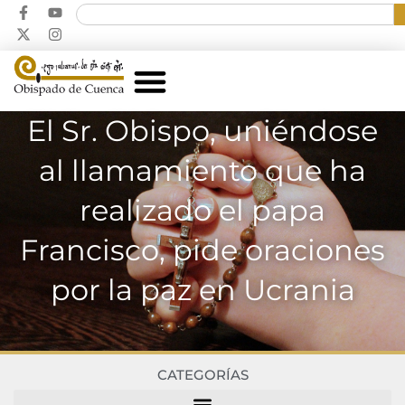
El Sr. Obispo, uniéndose
al llamamiento que ha
realizado el papa
Francisco, pide oraciones
por la paz en Ucrania
CATEGORÍAS