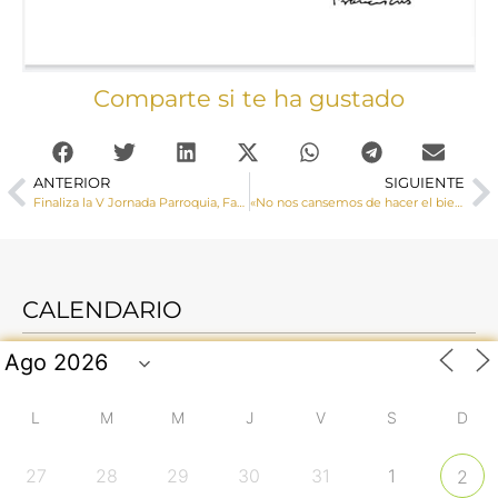
Comparte si te ha gustado
ANTERIOR
SIGUIENTE
Finaliza la V Jornada Parroquia, Familia y Escuela 2022
«No nos cansemos de hacer el bien», mensaje del papa Francisco para la Cuaresma 2022
CALENDARIO
L
M
M
J
V
S
D
27
28
29
30
31
1
2