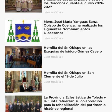
los Diáconos durante el curso 2026-
2027
Leer noticia »
Mons. José María Yanguas Sanz,
Obispo de Cuenca, ha realizado los
siguientes Nombramientos
Diocesanos
Leer noticia »
Homilía del Sr. Obispo en las
Exequias de Isidoro Gómez Cavero
Leer noticia »
Homilía del Sr. Obispo en San
Clemente el 19 de Julio
Leer noticia »
La Provincia Eclesiástica de Toledo y
la Junta refuerzan su colaboración
para la rehabilitación del patrimonio
histórico regional