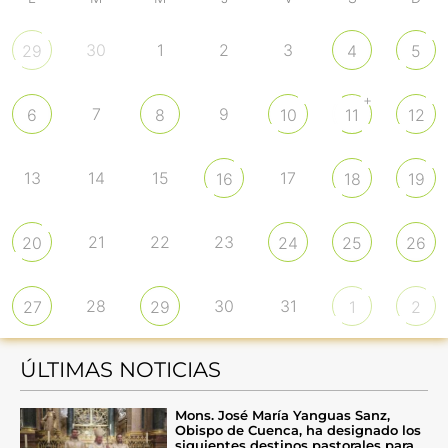
30
1
2
3
29
4
5
+
7
9
6
8
10
11
12
13
14
15
17
16
18
19
21
22
23
20
24
25
26
28
30
31
27
29
1
2
ÚLTIMAS NOTICIAS
Mons. José María Yanguas Sanz,
Obispo de Cuenca, ha designado los
siguientes destinos pastorales para