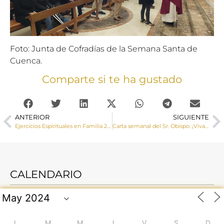
Foto: Junta de Cofradías de la Semana Santa de
Cuenca.
Comparte si te ha gustado
ANTERIOR
SIGUIENTE
Ejercicios Espirituales en Familia 2023
Carta semanal del Sr. Obispo: ¡Vivamos la Eucaristía dominical como un momento especial de gracia, de encuentro con el Señor y con los hermanos!
CALENDARIO
L
M
M
J
V
S
D