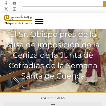
El Sr. Obispo preside la
Misa de imposición de la
Ceniza de la Junta de
Cofradías de la Semana
Santa de Cuenca
CATEGORÍAS