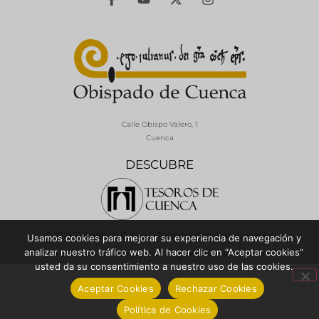
Calle Obispo Valero, 1
Cuenca
DESCUBRE
© 2026 Diócesis de Cuenca - Todos los derechos reservados
Usamos cookies para mejorar su experiencia de navegación y
analizar nuestro tráfico web. Al hacer clic en “Aceptar cookies”
Política de Privacidad / Aviso Legal
Política de Cookies
usted da su consentimiento a nuestro uso de las cookies.
Aceptar Cookies
Rechazar Cookies
Política de Cookies