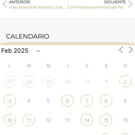
ANTERIOR
SIGUIENTE
Visita Pastoral de Monseñor José María Yanguas a Cólliga
Confirmaciones en Motilla del Palancar
CALENDARIO
L
M
M
J
V
S
D
30
31
1
27
28
29
2
4
5
9
3
6
7
8
12
13
16
10
11
14
15