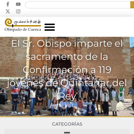
El Sr. Obispo imparte el
sacramento de la
Confirmación a 119
jóvenes de Quintanar del
Rey
CATEGORÍAS