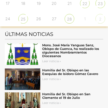
17
18
19
20
21
22
23
24
26
27
1
25
28
2
ÚLTIMAS NOTICIAS
Mons. José María Yanguas Sanz,
Obispo de Cuenca, ha realizado los
siguientes Nombramientos
Diocesanos
Leer noticia »
Homilía del Sr. Obispo en las
Exequias de Isidoro Gómez Cavero
Leer noticia »
Homilía del Sr. Obispo en San
Clemente el 19 de Julio
Leer noticia »