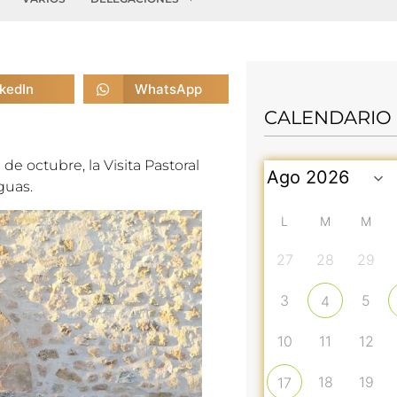
nkedIn
WhatsApp
CALENDARIO
de octubre, la Visita Pastoral
guas.
L
M
M
27
28
29
3
5
4
10
11
12
18
19
17