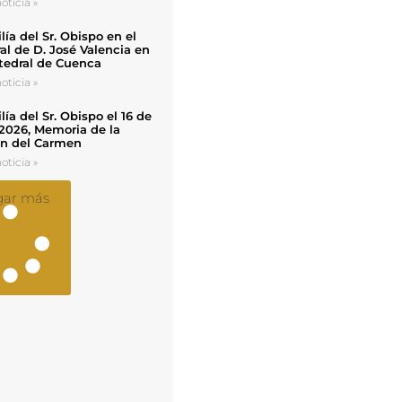
oticia »
ía del Sr. Obispo en el
al de D. José Valencia en
tedral de Cuenca
oticia »
ía del Sr. Obispo el 16 de
 2026, Memoria de la
en del Carmen
oticia »
gar más