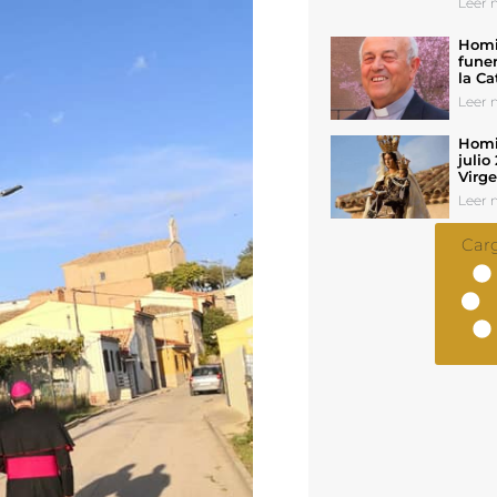
Leer n
Homil
funer
la Ca
Leer n
Homil
julio
Virg
Leer n
Car