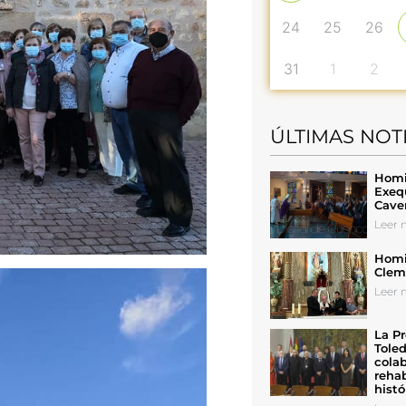
24
25
26
31
1
2
ÚLTIMAS NOT
Homil
Exeq
Cave
Leer n
Homil
Cleme
Leer n
La Pr
Toled
colab
rehab
histó