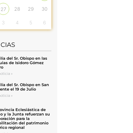
28
29
30
27
3
4
5
6
ICIAS
ía del Sr. Obispo en las
uias de Isidoro Gómez
ro
oticia »
ía del Sr. Obispo en San
nte el 19 de Julio
oticia »
ovincia Eclesiástica de
o y la Junta refuerzan su
oración para la
ilitación del patrimonio
rico regional