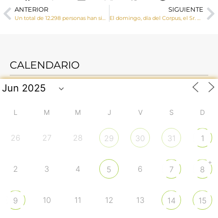
ANTERIOR
SIGUIENTE
Un total de 12.298 personas han sido beneficiarias, acompañadas en Cáritas Diocesana de Cuenca durante el año 2024
El domingo, día del Corpus, el Sr. Obispo celebrará la Santa Misa a las 18 h. en la Catedral y posteriormente saldrá el Santísimo en procesión
CALENDARIO
L
M
M
J
V
S
D
26
27
28
29
30
31
1
+
2
3
4
6
5
7
8
10
11
12
13
9
14
15