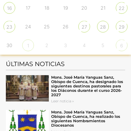
17
18
19
20
21
16
22
24
25
26
23
27
28
29
30
2
3
4
5
1
6
ÚLTIMAS NOTICIAS
Mons. José María Yanguas Sanz,
Obispo de Cuenca, ha designado los
siguientes destinos pastorales para
los Diáconos durante el curso 2026-
2027
Leer noticia »
Mons. José María Yanguas Sanz,
Obispo de Cuenca, ha realizado los
siguientes Nombramientos
Diocesanos