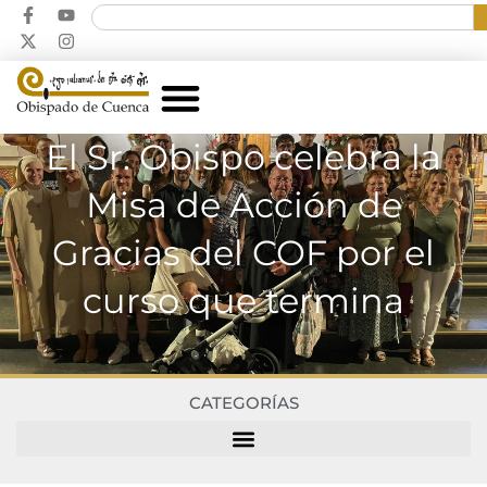
El Sr. Obispo celebra la
Misa de Acción de
Gracias del COF por el
curso que termina
CATEGORÍAS