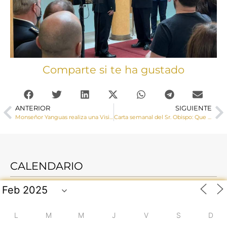
Comparte si te ha gustado
ANTERIOR
SIGUIENTE
Monseñor Yanguas realiza una Visita Pastoral a la localidad de Cañaveras
Carta semanal del Sr. Obispo: Que el Señor conceda a su Iglesia buenos Pastores, “pastores según su corazón”
CALENDARIO
L
M
M
J
V
S
D