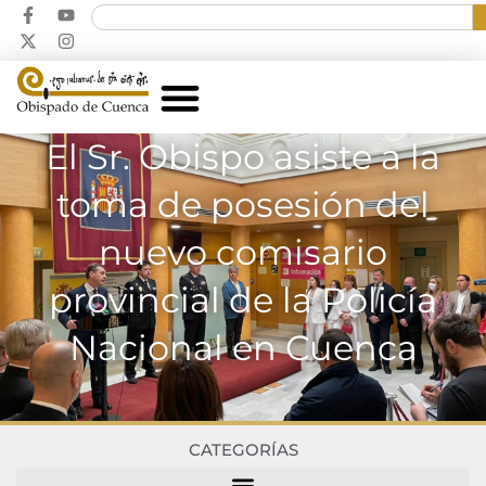
El Sr. Obispo asiste a la
toma de posesión del
nuevo comisario
provincial de la Policía
Nacional en Cuenca
CATEGORÍAS