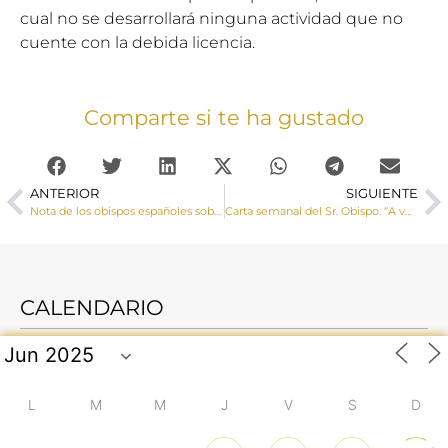
cual no se desarrollará ninguna actividad que no
cuente con la debida licencia.
Comparte si te ha gustado
ANTERIOR
SIGUIENTE
Nota de los obispos españoles sobre la nueva Ley de Educación
Carta semanal del Sr. Obispo. “A vueltas con la “ley Celáa” de educación”
CALENDARIO
L
M
M
J
V
S
D