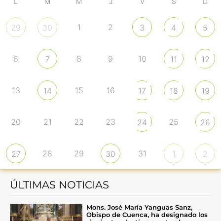
L
M
M
J
V
S
D
1
2
29
30
3
4
5
6
8
9
10
7
11
12
13
15
16
14
17
18
19
20
21
22
23
25
24
26
28
29
31
27
30
1
2
ÚLTIMAS NOTICIAS
Mons. José María Yanguas Sanz,
Obispo de Cuenca, ha designado los