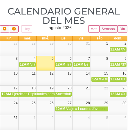
CALENDARIO GENERAL
DEL MES​
agosto 2026
Hoy
Mes
Semana
Día
lun.
mar.
mié.
jue.
vie.
sáb.
dom.
27
28
29
30
31
1
2
12AM
XVIII 
3
4
5
6
7
8
9
12AM
Viaje Diocesano a Japón.
12AM
Transfiguración del Señor
12AM
Beatos Cruz Laplana, obispo,
12AM
XIX T
10
11
12
13
14
15
16
12AM
Asunción de la V
12AM
XX T.
17
18
19
20
21
22
23
12AM
Ejercicios Espirituales para Sacerdotes. Priego.
12AM
XXI T
24
25
26
27
28
29
30
12AM
Viaje a Lourdes Jóvenes
31
1
2
3
4
5
6