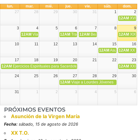
lun.
mar.
mié.
jue.
vie.
sáb.
dom.
27
28
29
30
31
1
2
12AM
XVIII 
3
4
5
6
7
8
9
12AM
Viaje Diocesano a Japón.
12AM
Transfiguración del Señor
12AM
Beatos Cruz Laplana, obispo,
12AM
XIX T
10
11
12
13
14
15
16
12AM
Asunción de la V
12AM
XX T.
17
18
19
20
21
22
23
12AM
Ejercicios Espirituales para Sacerdotes. Priego.
12AM
XXI T
24
25
26
27
28
29
30
12AM
Viaje a Lourdes Jóvenes
31
1
2
3
4
5
6
PRÓXIMOS EVENTOS
Asunción de la Virgen María
Fecha:
sábado, 15 de agosto de 2026
XX T.O.