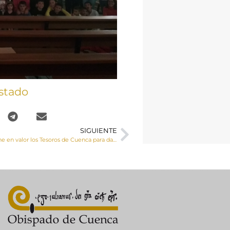
stado
SIGUIENTE
El Obispado pone en valor los Tesoros de Cuenca para dar a conocer la riqueza patrimonial, cultural y natural de la provincia y contribuir así a frenar la despoblación