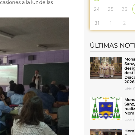
asiones a la luz de las
24
25
26
31
1
2
ÚLTIMAS NOT
Mons
Sanz
desig
desti
Diáco
2026
Leer n
Mons
Sanz
reali
Nomb
Leer n
Homil