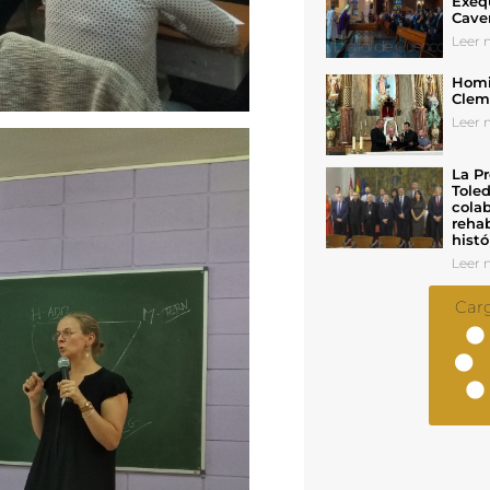
Exeq
Cave
Leer n
Homil
Cleme
Leer n
La Pr
Toled
colab
rehab
histó
Leer n
Car