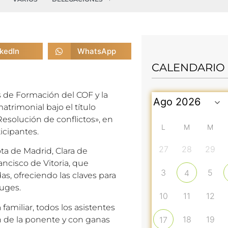
nkedIn
WhatsApp
CALENDARIO
as de Formación del COF y la
trimonial bajo el título
Resolución de conflictos», en
L
M
M
icipantes.
27
28
29
ota de Madrid, Clara de
ancisco de Vitoria, que
3
5
4
as, ofreciendo las claves para
yuges.
10
11
12
familiar, todos los asistentes
18
19
n de la ponente y con ganas
17