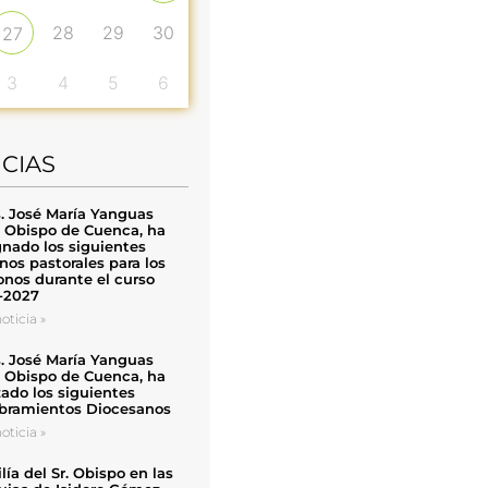
28
29
30
27
3
4
5
6
ICIAS
. José María Yanguas
, Obispo de Cuenca, ha
nado los siguientes
nos pastorales para los
nos durante el curso
-2027
oticia »
. José María Yanguas
, Obispo de Cuenca, ha
zado los siguientes
ramientos Diocesanos
oticia »
ía del Sr. Obispo en las