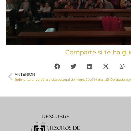
Comparte si te ha gu
ANTERIOR
Belmontejo recibe la visita pastoral de Mons. José María Yanguas
DESCUBRE