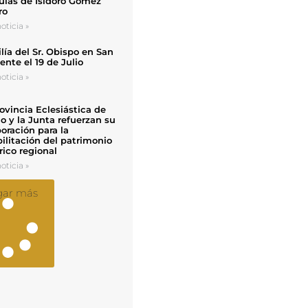
uias de Isidoro Gómez
ro
oticia »
ía del Sr. Obispo en San
nte el 19 de Julio
oticia »
ovincia Eclesiástica de
o y la Junta refuerzan su
oración para la
ilitación del patrimonio
rico regional
oticia »
gar más