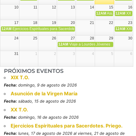
10
11
12
13
14
15
16
12AM
Asunción de la V
12AM
XX T.
17
18
19
20
21
22
23
12AM
Ejercicios Espirituales para Sacerdotes. Priego.
12AM
XXI T
24
25
26
27
28
29
30
12AM
Viaje a Lourdes Jóvenes
31
1
2
3
4
5
6
PRÓXIMOS EVENTOS
XIX T.O.
Fecha:
domingo, 9 de agosto de 2026
Asunción de la Virgen María
Fecha:
sábado, 15 de agosto de 2026
XX T.O.
Fecha:
domingo, 16 de agosto de 2026
Ejercicios Espirituales para Sacerdotes. Priego.
Fecha:
lunes, 17 de agosto de 2026 al viernes, 21 de agosto de