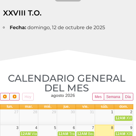
XXVIII T.O.
Fecha:
domingo, 12 de octubre de 2025
CALENDARIO GENERAL
DEL MES​
agosto 2026
Hoy
Mes
Semana
Día
lun.
mar.
mié.
jue.
vie.
sáb.
dom.
27
28
29
30
31
1
2
12AM
XVIII 
3
4
5
6
7
8
9
12AM
Viaje Diocesano a Japón.
12AM
Transfiguración del Señor
12AM
Beatos Cruz Laplana, obispo,
12AM
XIX T