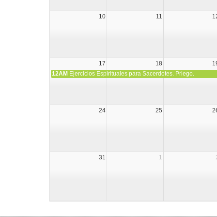
10
11
1
17
18
1
12AM
Ejercicios Espirituales para Sacerdotes. Priego.
24
25
2
31
1