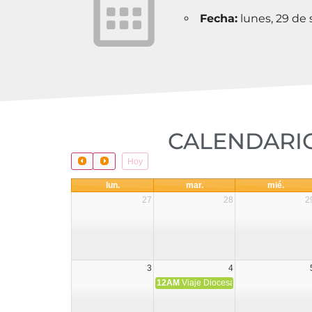
Fecha:
lunes, 29 de
CALENDARIO
Hoy
lun.
mar.
mié.
27
28
2
3
4
12AM
Viaje Diocesano a Japón.