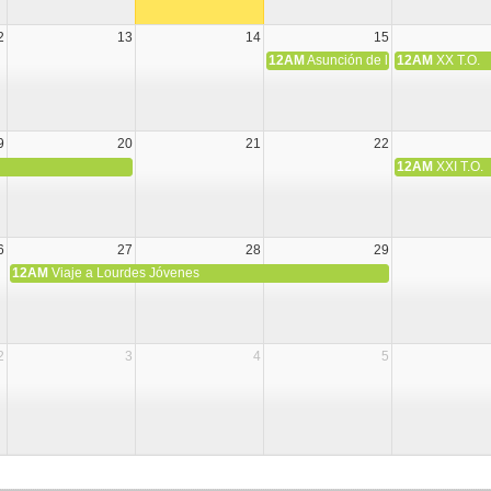
2
13
14
15
12AM
Asunción de la Virgen María
12AM
XX T.O.
9
20
21
22
12AM
XXI T.O.
6
27
28
29
12AM
Viaje a Lourdes Jóvenes
2
3
4
5