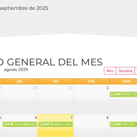
 septiembre de 2025
 GENERAL DEL MES​
agosto 2026
Mes
Semana
jue.
vie.
sáb.
dom.
9
30
31
1
12AM
XVIII T.O.
5
6
7
8
12AM
Transfiguración del Señor
12AM
Beatos Cruz Laplana, obispo, y Fernando Español, p
12AM
XIX T.O.