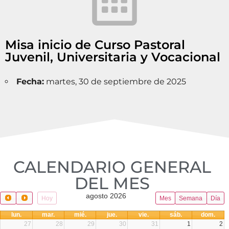
Misa inicio de Curso Pastoral
Juvenil, Universitaria y Vocacional
Fecha:
martes, 30 de septiembre de 2025
CALENDARIO GENERAL
DEL MES​
agosto 2026
Hoy
Mes
Semana
Día
lun.
mar.
mié.
jue.
vie.
sáb.
dom.
27
28
29
30
31
1
2