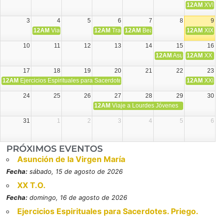
12AM
XVIII 
3
4
5
6
7
8
9
12AM
Viaje Diocesano a Japón.
12AM
Transfiguración del Señor
12AM
Beatos Cruz Laplana, obispo,
12AM
XIX T
10
11
12
13
14
15
16
12AM
Asunción de la V
12AM
XX T.
17
18
19
20
21
22
23
12AM
Ejercicios Espirituales para Sacerdotes. Priego.
12AM
XXI T
24
25
26
27
28
29
30
12AM
Viaje a Lourdes Jóvenes
31
1
2
3
4
5
6
PRÓXIMOS EVENTOS
Asunción de la Virgen María
Fecha:
sábado, 15 de agosto de 2026
XX T.O.
Fecha:
domingo, 16 de agosto de 2026
Ejercicios Espirituales para Sacerdotes. Priego.