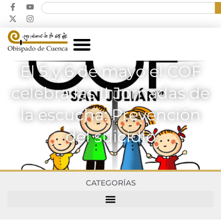
El 5 y 6 de mayo el COF
celebra las II Jornadas de
la escucha: Prevención
del suicidio
CATEGORÍAS