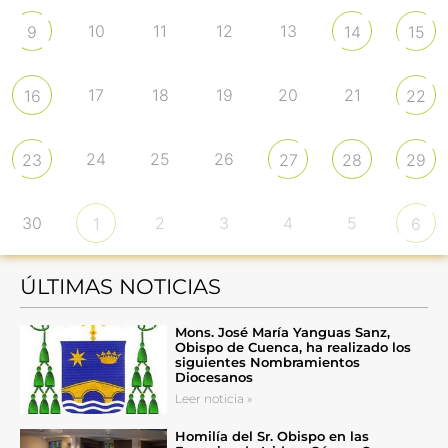
10
11
12
13
9
14
15
17
18
19
20
21
16
22
24
25
26
23
27
28
29
30
2
3
4
5
1
6
ÚLTIMAS NOTICIAS
Mons. José María Yanguas Sanz,
Obispo de Cuenca, ha realizado los
siguientes Nombramientos
Diocesanos
Leer noticia »
Homilía del Sr. Obispo en las