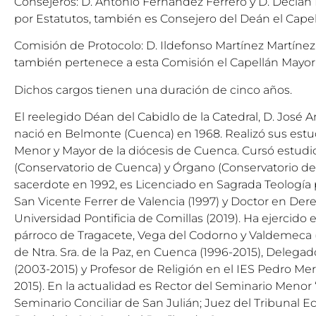
Consejeros: D. Antonio Fernández Ferrero y D. Decla
por Estatutos, también es Consejero del Deán el Cape
Comisión de Protocolo: D. Ildefonso Martínez Martínez
también pertenece a esta Comisión el Capellán Mayor
Dichos cargos tienen una duración de cinco años.
El reelegido Déan del Cabidlo de la Catedral, D. José
nació en Belmonte (Cuenca) en 1968. Realizó sus estu
Menor y Mayor de la diócesis de Cuenca. Cursó estudi
(Conservatorio de Cuenca) y Órgano (Conservatorio de
sacerdote en 1992, es Licenciado en Sagrada Teología 
San Vicente Ferrer de Valencia (1997) y Doctor en Der
Universidad Pontificia de Comillas (2019). Ha ejercido 
párroco de Tragacete, Vega del Codorno y Valdemeca (1
de Ntra. Sra. de la Paz, en Cuenca (1996-2015), Deleg
(2003-2015) y Profesor de Religión en el IES Pedro M
2015). En la actualidad es Rector del Seminario Menor 
Seminario Conciliar de San Julián; Juez del Tribunal Ecl