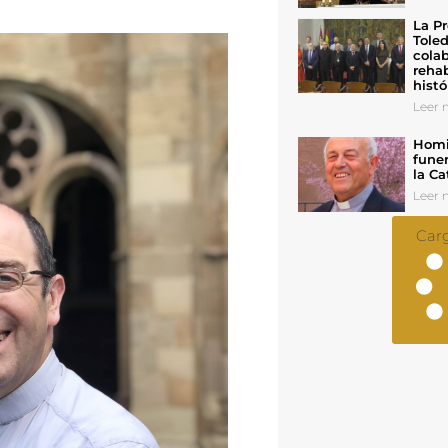
La Pr
Toled
colab
rehab
histó
Leer n
Homil
funer
la Ca
Leer n
Car