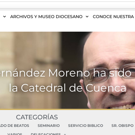
S
ARCHIVOS Y MUSEO DIOCESANO
CONOCE NUESTRA 
ernández Moreno ha sido
la Catedral de Cuenca
CATEGORÍAS
ADO DE BEATOS
SEMINARIO
SERVICIO BIBLICO
SR. OBISPO
VARIOS
DELEGACIONES