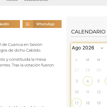
nkedIn
WhatsApp
CALENDARIO
ral de Cuenca en Sesión
argos de dicho Cabildo.
to y constituida la mesa
L
M
M
entes. Tras la votación fueron
27
28
29
3
5
4
10
11
12
18
19
17