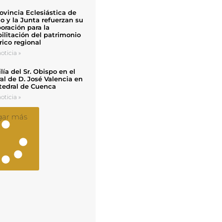
ovincia Eclesiástica de
o y la Junta refuerzan su
oración para la
ilitación del patrimonio
rico regional
oticia »
ía del Sr. Obispo en el
al de D. José Valencia en
tedral de Cuenca
oticia »
gar más