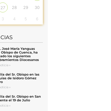
28
29
30
27
3
4
5
6
ICIAS
. José María Yanguas
, Obispo de Cuenca, ha
zado los siguientes
ramientos Diocesanos
oticia »
ía del Sr. Obispo en las
uias de Isidoro Gómez
ro
oticia »
ía del Sr. Obispo en San
nte el 19 de Julio
oticia »