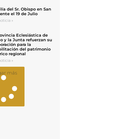
ía del Sr. Obispo en San
nte el 19 de Julio
oticia »
ovincia Eclesiástica de
o y la Junta refuerzan su
oración para la
ilitación del patrimonio
rico regional
oticia »
gar más