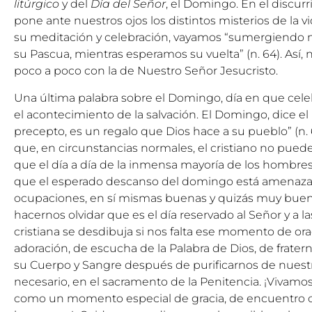
litúrgico
y del
Día del Señor
, el Domingo. En el discurrir
pone ante nuestros ojos los distintos misterios de la v
su meditación y celebración, vayamos “sumergiendo nu
su Pascua, mientras esperamos su vuelta” (n. 64). Así, 
poco a poco con la de Nuestro Señor Jesucristo.
Una última palabra sobre el Domingo, día en que cele
el acontecimiento de la salvación. El Domingo, dice el
precepto, es un regalo que Dios hace a su pueblo” (n. 6
que, en circunstancias normales, el cristiano no puede 
que el día a día de la inmensa mayoría de los hombres
que el esperado descanso del domingo está amenaza
ocupaciones, en sí mismas buenas y quizás muy bue
hacernos olvidar que es el día reservado al Señor y a la
cristiana se desdibuja si nos falta ese momento de ora
adoración, de escucha de la Palabra de Dios, de frate
su Cuerpo y Sangre después de purificarnos de nuestr
necesario, en el sacramento de la Penitencia. ¡Vivamos
como un momento especial de gracia, de encuentro co