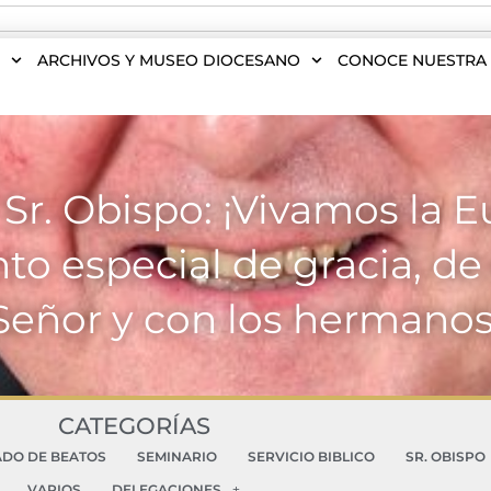
S
ARCHIVOS Y MUSEO DIOCESANO
CONOCE NUESTRA 
Sr. Obispo: ¡Vivamos la E
 especial de gracia, de 
Señor y con los hermanos
CATEGORÍAS
ADO DE BEATOS
SEMINARIO
SERVICIO BIBLICO
SR. OBISPO
VARIOS
DELEGACIONES