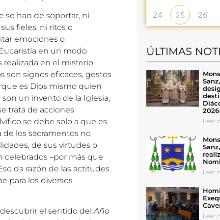
24
26
25
 se han de soportar, ni
s fieles, ni ritos o
citar emociones o
ÚLTIMAS NOT
a Eucaristía en un modo
s realizada en el misterio
Mons
s son signos eficaces, gestos
Sanz
 porque es Dios mismo quien
desig
desti
 son un invento de la Iglesia,
Diáco
e trata de acciones
2026
vífico se debe solo a que es
Leer n
ra de los sacramentos no
Mons
idades, de sus virtudes o
Sanz
reali
on celebrados –por más que
Nomb
Eso da razón de las actitudes
Leer n
be para los diversos
Homil
Exeq
Cave
redescubrir el sentido del
Año
Leer n