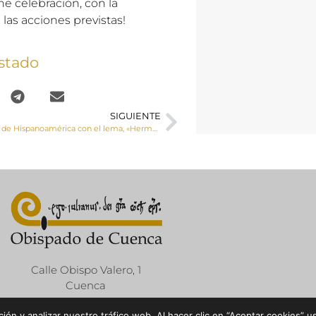
e celebración, con la
las acciones previstas!
stado
SIGUIENTE
5 de marzo, Día de Hispanoamérica con el lema, «Hermanos en la fe»
Calle Obispo Valero, 1
Cuenca
ón y analizar nuestro tráfico web. Al hacer clic en “Aceptar cookies” u