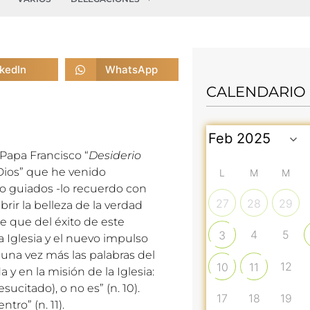
nkedIn
WhatsApp
CALENDARIO
 Papa Francisco “
Desiderio
 Dios” que he venido
L
M
M
do guiados -lo recuerdo con
27
28
29
rir la belleza de la verdad
e que del éxito de este
4
5
3
Iglesia y el nuevo impulso
 una vez más las palabras del
12
10
11
 y en la misión de la Iglesia:
sucitado), o no es” (n. 10).
17
18
19
tro” (n. 11).