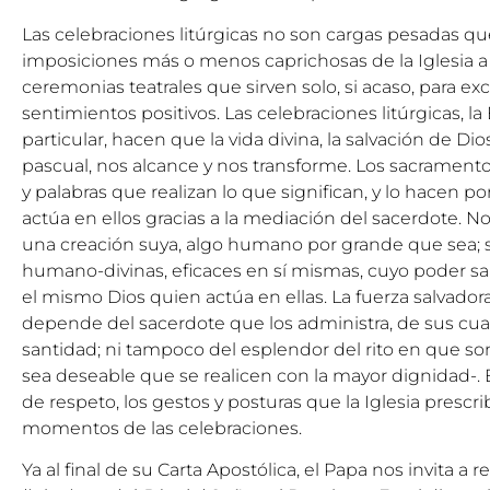
Las celebraciones litúrgicas no son cargas pesadas que
imposiciones más o menos caprichosas de la Iglesia a su
ceremonias teatrales que sirven solo, si acaso, para ex
sentimientos positivos. Las celebraciones litúrgicas, l
particular, hacen que la vida divina, la salvación de Dio
pascual, nos alcance y nos transforme. Los sacramento
y palabras que realizan lo que significan, y lo hacen
actúa en ellos gracias a la mediación del sacerdote. No
una creación suya, algo humano por grande que sea; s
humano-divinas, eficaces en sí mismas, cuyo poder sal
el mismo Dios quien actúa en ellas. La fuerza salvado
depende del sacerdote que los administra, de sus cual
santidad; ni tampoco del esplendor del rito en que s
sea deseable que se realicen con la mayor dignidad-. 
de respeto, los gestos y posturas que la Iglesia prescri
momentos de las celebraciones.
Ya al final de su Carta Apostólica, el Papa nos invita a 