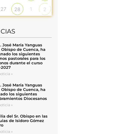
27
1
28
2
ICIAS
. José María Yanguas
, Obispo de Cuenca, ha
nado los siguientes
nos pastorales para los
nos durante el curso
-2027
oticia »
. José María Yanguas
, Obispo de Cuenca, ha
zado los siguientes
ramientos Diocesanos
oticia »
ía del Sr. Obispo en las
uias de Isidoro Gómez
ro
oticia »