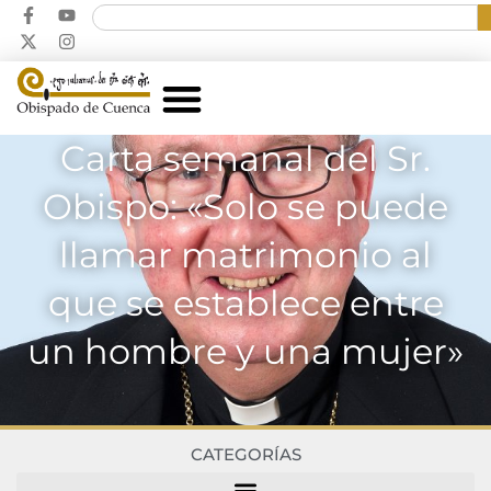
Carta semanal del Sr.
Obispo: «Solo se puede
llamar matrimonio al
que se establece entre
un hombre y una mujer»
CATEGORÍAS