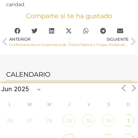
caridad.
Comparte si te ha gustado
ANTERIOR
SIGUIENTE
Confirmaciones en la parroquia de El Salvador (Cuenca)
Visita Pastoral a Tinajas, Portalrubio de Guadamejud y Valdemoro del Rey
CALENDARIO
L
M
M
J
V
S
D
26
27
28
29
30
31
1
+