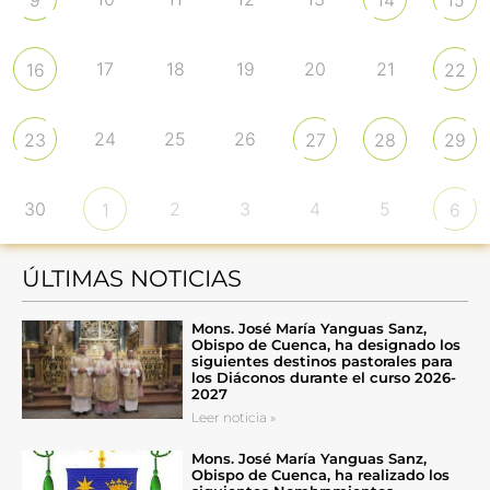
17
18
19
20
21
16
22
24
25
26
23
27
28
29
30
2
3
4
5
1
6
ÚLTIMAS NOTICIAS
Mons. José María Yanguas Sanz,
Obispo de Cuenca, ha designado los
siguientes destinos pastorales para
los Diáconos durante el curso 2026-
2027
Leer noticia »
Mons. José María Yanguas Sanz,
Obispo de Cuenca, ha realizado los