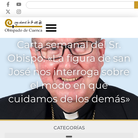
Carta semanal del Sr.
Obispo: «La figura de san
José nos interroga sobre
el modo en que
cuidamos de los demás»
CATEGORÍAS