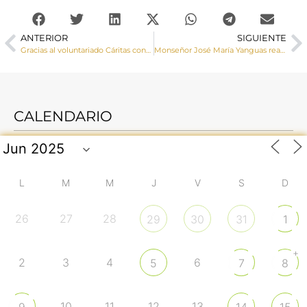
ANTERIOR
SIGUIENTE
Gracias al voluntariado Cáritas construye una comunidad que sueña y hace posible la esperanza
Monseñor José María Yanguas realiza una Visita Pastoral a Villar del Horno y Horcajada de la Torre
CALENDARIO
L
M
M
J
V
S
D
26
27
28
29
30
31
1
+
2
3
4
6
5
7
8
10
11
12
13
9
14
15